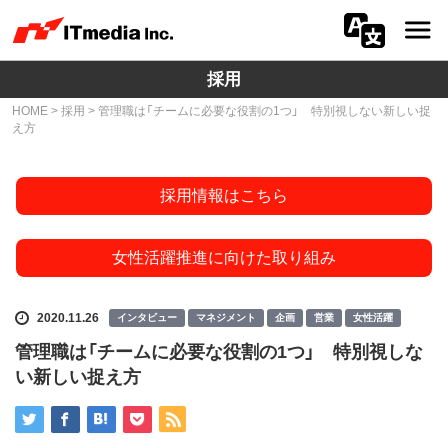
採用
会社情報
HOME
>
採用
> 管理職は「チームに必要な役割の1つ」 特別視しない新しい捉
え方
ニュース
IR
採用情報はこちら
サステナビリティ
女性活躍推進に向けた取り組み
プライバシー
2020.11.26
インタビュー
マネジメント
企画
営業
女性活躍
採用
管理職は「チームに必要な役割の1つ」 特別視しな
い新しい捉え方
メディア一覧
広告サービス