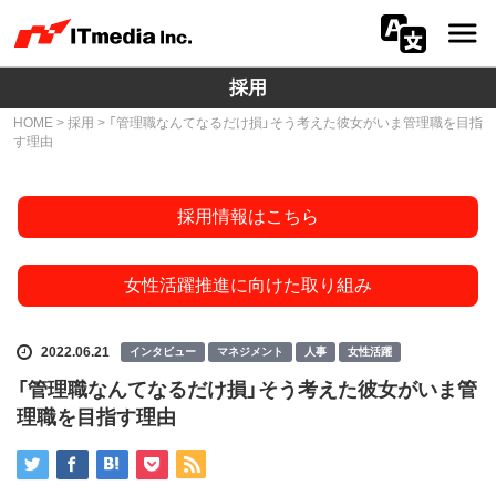
採用
会社情報
HOME
>
採用
> 「管理職なんてなるだけ損」そう考えた彼女がいま管理職を目指
す理由
ニュース
IR
採用情報はこちら
サステナビリティ
女性活躍推進に向けた取り組み
プライバシー
2022.06.21
インタビュー
マネジメント
人事
女性活躍
採用
「管理職なんてなるだけ損」そう考えた彼女がいま管
理職を目指す理由
メディア一覧
広告サービス