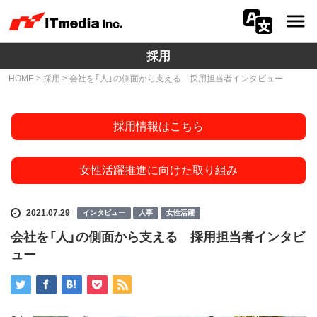
採用
会社情報
HOME
>
採用
> 会社を「人」の側面から支える 採用担当者インタビュー
ニュース
採用情報はこちら
IR
サステナビリティ
女性活躍推進に向けた取り組み
プライバシー
2021.07.29
インタビュー
人事
女性活躍
採用
会社を「人」の側面から支える 採用担当者インタビ
ュー
メディア一覧
広告サービス