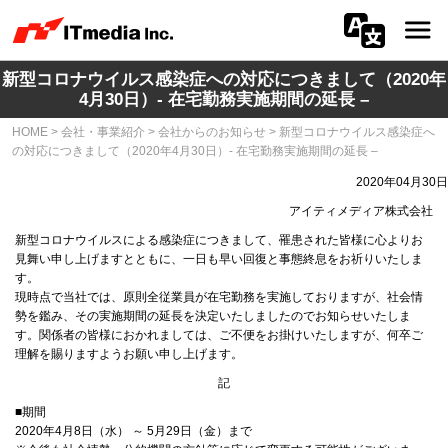
新型コロナウイルス感染症への対応につきまして（2020年
会社情報
4月30日）- 在宅勤務実施期間の延長 –
HOME
>
会社・事業紹介
>
会社からのお知らせ
>
新型コロナウイルス感染症へ
ニュース
の対応につきまして（2020年4月30日）- 在宅勤務実施期間の延長 –
IR
2020年04月30日
アイティメディア株式会社
サステナビリティ
新型コロナウイルスによる感染症につきまして、罹患された皆様に心よりお
見舞い申し上げますとともに、一日も早い回復と事態終息をお祈りいたしま
す。
プライバシー
現時点で当社では、原則全従業員が在宅勤務を実施しておりますが、社会情
勢を鑑み、その実施期間の延長を決定いたしましたのでお知らせいたしま
採用
す。関係者の皆様におかれましては、ご不便をお掛けいたしますが、何卒ご
理解を賜りますようお願い申し上げます。
メディア一覧
記
■期間
広告サービス
2020年4月8日（水） ～ 5月29日（金）まで