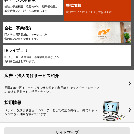
コンタクトセンター改革 2027冬 開催のお知らせ
株式情報
当社の事業概要、収益モデル、競争優位性、
2023.12.04
成長分野など、詳しくお伝えします。
東証プライム市場に上場しております。
「調査のチカラ」サービス終了のお知らせ
2026.08.05
NEW
建設DXセミナー 2027冬 開催のお知らせ
2020.09.07
会社・事業紹介
「質問！ITmedia」サービス終了のお知らせ
2026.07.23
NEW
ITとその周辺領域にフォーカスした
地域金融機関のサイバーセキュリティ再考 開催のお知らせ
質の高い記事を提供します。
さらに見る
IRライブラリ
2026.07.23
NEW
瀬戸内DXサミット 2026冬 開催のお知らせ
IRリリース、決算情報、事業説明動画などの
資料をご紹介しています。
2026.07.13
NEW
「アクセス数／読者数（2026年06月実績）」を掲載しました
広告・法人向けサービス紹介
さらに見る
月間4,000万ユニークブラウザを超える利用者を持つアイティメディア
の媒体を是非ともご活用ください。
採用情報
メディアを成長させるイノベーターとしての志を共有し、共にチャレ
ンジできる仲間を求めています。
サイトマップ