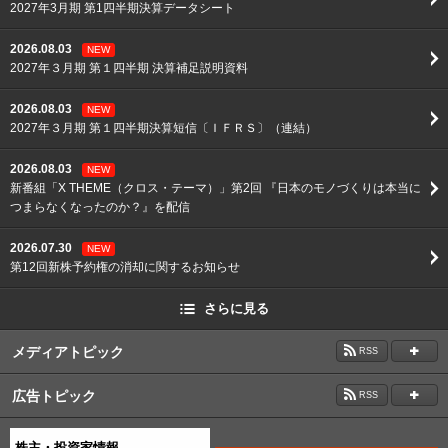
2027年3月期 第1四半期決算データシート
2026.08.03
NEW
2027年３月期 第１四半期 決算補足説明資料
2026.08.03
NEW
2027年３月期 第１四半期決算短信〔ＩＦＲＳ〕（連結）
2026.08.03
NEW
新番組「X THEME（クロス・テーマ）」第2回 『日本のモノづくりは本当に
つまらなくなったのか？』を配信
2026.07.30
NEW
第12回新株予約権の消却に関するお知らせ
さらに見る
メディアトピック
RSS
2024.12.02
広告トピック
RSS
＠ITの連載『仕事が「つまんない」ままでいいの？』のキャラクター「しご
つまクン」がLINEスタンプになりました
2026.08.05
NEW
株主・投資家情報