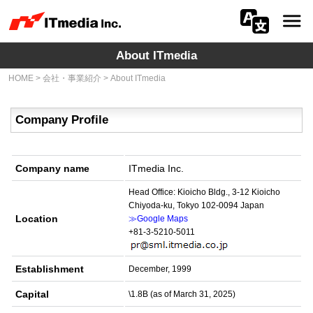
About ITmedia
会社情報
HOME
>
会社・事業紹介
>
About ITmedia
ニュース
Company Profile
IR
サステナビリティ
Company name
ITmedia Inc.
Head Office: Kioicho Bldg., 3-12 Kioicho
プライバシー
Chiyoda-ku, Tokyo 102-0094 Japan
Location
≫Google Maps
採用
+81-3-5210-5011
メディア一覧
Establishment
December, 1999
Capital
\1.8B (as of March 31, 2025)
広告サービス