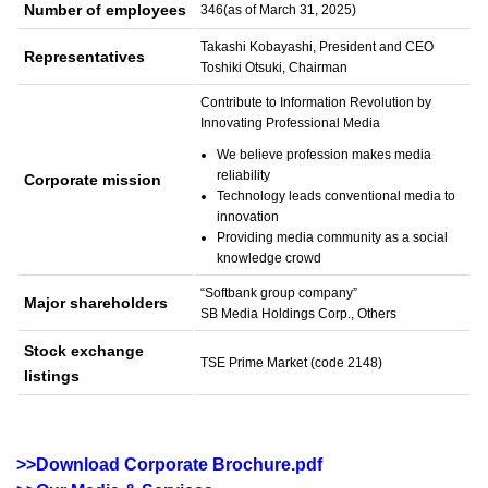
Number of employees
346(as of March 31, 2025)
Takashi Kobayashi, President and CEO
Representatives
Toshiki Otsuki, Chairman
Contribute to Information Revolution by
Innovating Professional Media
We believe profession makes media
reliability
Corporate mission
Technology leads conventional media to
innovation
Providing media community as a social
knowledge crowd
“Softbank group company”
Major shareholders
SB Media Holdings Corp., Others
Stock exchange
TSE Prime Market (code 2148)
listings
>>Download Corporate Brochure.pdf