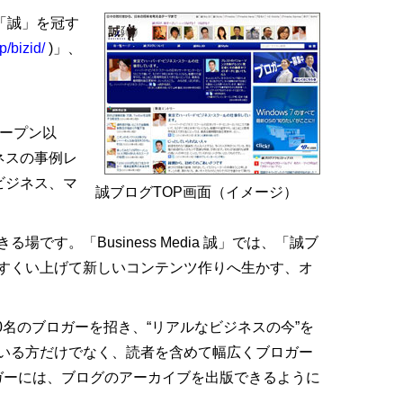
「誠」を冠す
p/bizid/
)」、
オープン以
ネスの事例レ
ビジネス、マ
誠ブログTOP画面（イメージ）
。「Business Media 誠」では、「誠ブ
すくい上げて新しいコンテンツ作りへ生かす、オ
に約20名のブロガーを招き、“リアルなビジネスの今”を
いる方だけでなく、読者を含めて幅広くブロガー
ロガーには、ブログのアーカイブを出版できるように