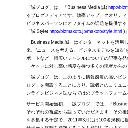
「誠ブログ」は、「Business Media 誠(
http://biz
るブログメディアです。効率アップ、クオリティアッ
ビジネスパーソンにオフタイムの話題を提供する
「誠 Style(
http://bizmakoto.jp/makoto/style.html
)
「Business Media 誠」はインターネット
来、“ニュースを考える、ビジネスモデルを知る
ポートなど、幅広いジャンルについての記事を発信
ーケットに対し高い感度を持つ多くの読者からの
「誠ブログ」は、このように情報感度の高いビジネス
ログ」を開設することにより、読者とのコミュニ
ンラインビジネス誌ならではのプラットフォーム
サービス開始当初、「誠ブログ」では、「Busines
それぞれの視点から語っていただきます。その後
を募集する予定で、2011年3月には100名規
サポート体制を構築することも検討しています。