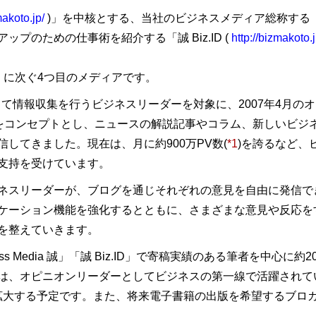
makoto.jp/
)」を中核とする、当社のビジネスメディア総称する
プのための仕事術を紹介する「誠 Biz.ID (
http://bizmakoto.j
」に次ぐ4つ目のメディアです。
を活用して情報収集を行うビジネスリーダーを対象に、2007年4月の
”をコンセプトとし、ニュースの解説記事やコラム、新しいビジ
してきました。現在は、月に約900万PV数(
*1
)を誇るなど、
支持を受けています。
リーダーが、ブログを通じそれぞれの意見を自由に発信できる場です
ケーション機能を強化するとともに、さまざまな意見や反応を
を整えていきます。
s Media 誠」「誠 Biz.ID」で寄稿実績のある筆者を中心
は、オピニオンリーダーとしてビジネスの第一線で活躍されて
模に拡大する予定です。また、将来電子書籍の出版を希望するブ