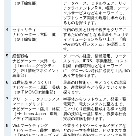
（＠IT編集部）
データベース、ミドルウェア、リッ
チクライアント／RIA、帳票、ソーシ
ャルサービスなどをキーワードに、
ソフトウェア開発の現場に求められ
るものを探ります。
4
セキュリティ
社内の視界と社外の視界をクリアに
ナビゲーター：宮田 健
するための“光”となる最新セキュリテ
（＠IT編集部）
ィソリューションを取り上げ、「暗
やみのないITシステム」を提案しま
す。
5
経営戦略
グローバル経営、情報活用、ワーク
ナビゲーター：大津 心
スタイル、IFRS、事業継続、コスト
（ITmedia エグゼクティ
削減、内部統制などをキーワード
ブ、＠IT情報マネジメント
に、グローバル時代に必要なIT活用の
編集部）
あり方を探ります。
6
21世紀型モノづくりIT
最新のIT技術が、モノづくりの現場
ナビゲーター：原田 美穂
を、産業構造をどう変えていくかを
（＠IT MONOist編集部）
探ります。
7
グリーン・テクノロジ／ス
半導体からソフトウェア、発電・蓄
マート・グリッド
電素子、電力システムに至るまで、
ナビゲーター：薩川 格広
モノづくり産業を構成する様々な階
（EE Times Japan、環境
層の技術を一堂に集め、低炭素社会
メディア編集部）
実現の道筋を探ります。
8
Webマーケティング
企業サイトやソーシャルメディアな
ナビゲーター：藤村 能光
どのテーマを主軸に、ビジネスで成
（ITmedia エンタープライ
果を挙げるWebマーケティングを再