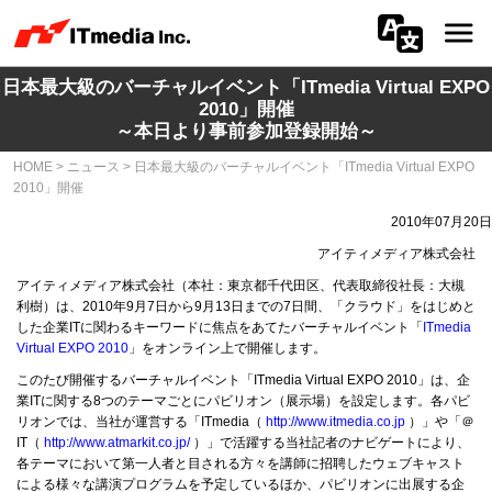
日本最大級のバーチャルイベント「ITmedia Virtual EXPO
会社情報
2010」開催
～本日より事前参加登録開始～
ニュース
HOME
>
ニュース
>
日本最大級のバーチャルイベント「ITmedia Virtual EXPO
2010」開催
IR
2010年07月20日
サステナビリティ
アイティメディア株式会社
アイティメディア株式会社（本社：東京都千代田区、代表取締役社長：大槻
利樹）は、2010年9月7日から9月13日までの7日間、「クラウド」をはじめと
プライバシー
した企業ITに関わるキーワードに焦点をあてたバーチャルイベント「
ITmedia
Virtual EXPO 2010
」をオンライン上で開催します。
採用
このたび開催するバーチャルイベント「ITmedia Virtual EXPO 2010」は、企
業ITに関する8つのテーマごとにパビリオン（展示場）を設定します。各パビ
メディア一覧
リオンでは、当社が運営する「ITmedia（
http://www.itmedia.co.jp
）」や「＠
IT（
http://www.atmarkit.co.jp/
）」で活躍する当社記者のナビゲートにより、
各テーマにおいて第一人者と目される方々を講師に招聘したウェブキャスト
広告サービス
による様々な講演プログラムを予定しているほか、パビリオンに出展する企