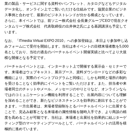
業の製品・サービスに関する資料やパンフレット、カタログなどもデジタル
データ化し、オンライン上でご覧いただける仕組みです。協賛企業のビジネ
ス事例と合わせて、最新のビジネストレンドが分かる構成となっています。
さらに、本イベントでは、前ソニー株式会社 会長兼グループCEOで現在クオ
ンタムリープ株式会社 代表取締役の出井伸之氏による基調講演も予定して
います。
なお、「ITmedia Virtual EXPO 2010」への参加登録は、本日より参加申し込
みフォームにて受付を開始します。当社は本イベントの目標来場者数を5,000
名としており、当社の過去のバーチャルイベント開催実績と比べてより大規
模な開催となる予定です。
バーチャルイベントとは、インターネット上で開催する展示会・セミナーで
す。来場者はウェブキャスト、展示ブース、資料ダウンロードなどの多彩な
機能により、実際のイベントプログラムと同様に、しかも時間と場所の制約
を受けることなく効率的にイベントをご覧いただけます。また、担当者や来
場者同士のチャットやメール、メッセージのやりとりなど、オンラインなら
ではのコミュニケーション機能を利用することで、出展内容についても理解
を深めることができ、新たなビジネスチャンスを効率的に創出することがで
きます。一方出展者は、来場者登録制をとるバーチャルイベントに出展する
ことで、見込み顧客となる来場者の属性情報を随時入手でき、より商談の精
度を高めることが可能です。当社は、来場者と出展社を効果的に結ぶターゲ
ティング型のマーケティングツールとして、バーチャルイベントの活用を積
極的に進めています。