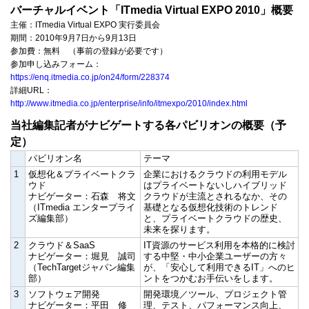
バーチャルイベント「ITmedia Virtual EXPO 2010」概要
主催：ITmedia Virtual EXPO 実行委員会
期間：2010年9月7日から9月13日
参加費：無料 （事前の登録が必要です）
参加申し込みフォーム：
https://enq.itmedia.co.jp/on24/form/228374
詳細URL：
http://www.itmedia.co.jp/enterprise/info/itmexpo/2010/index.html
当社編集記者がナビゲートする各パビリオンの概要（予
定）
パビリオン名
テーマ
1
仮想化＆プライベートクラ
企業におけるクラウドの利用モデル
ウド
はプライベートないしハイブリッド
ナビゲーター：石森 将文
クラウドが主流とされるなか、その
（ITmedia エンタープライ
基礎となる仮想化技術のトレンド
ズ編集部）
と、プライベートクラウドの歴史、
未来を探ります。
2
クラウド＆SaaS
IT資源のサービス利用を本格的に検討
ナビゲーター：堀見 誠司
する中堅・中小企業ユーザーの方々
（TechTargetジャパン編集
が、「安心して利用できるIT」へのヒ
部）
ントをつかむお手伝いをします。
3
ソフトウェア開発
開発環境／ツール、プロジェクト管
ナビゲーター：平田 修
理、テスト、パフォーマンス向上、