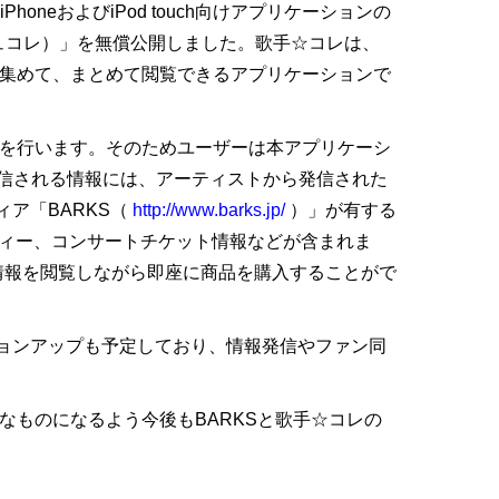
eおよびiPod touch向けアプリケーションの
ュコレ）」を無償公開しました。歌手☆コレは、
上から集めて、まとめて閲覧できるアプリケーションで
ト登録を行います。そのためユーザーは本アプリケーシ
信される情報には、アーティストから発信された
ィア「BARKS（
http://www.barks.jp/
）」が有する
フィー、コンサートチケット情報などが含まれま
は情報を閲覧しながら即座に商品を購入することがで
ジョンアップも予定しており、情報発信やファン同
快適なものになるよう今後もBARKSと歌手☆コレの