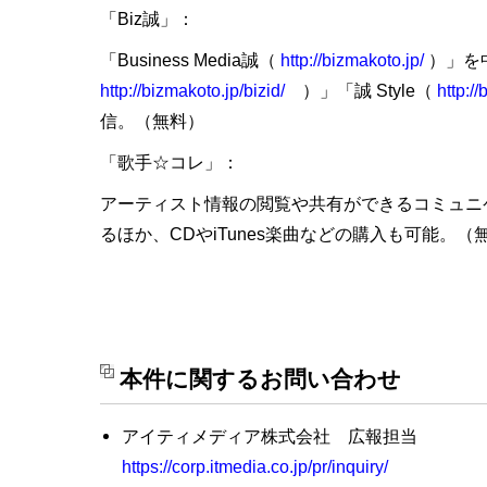
「Biz誠」：
「Business Media誠（
http://bizmakoto.jp/
）」を中
http://bizmakoto.jp/bizid/
）」「誠 Style（
http:/
信。（無料）
「歌手☆コレ」：
アーティスト情報の閲覧や共有ができるコミュニ
るほか、CDやiTunes楽曲などの購入も可能。（
本件に関するお問い合わせ
アイティメディア株式会社 広報担当
https://corp.itmedia.co.jp/pr/inquiry/