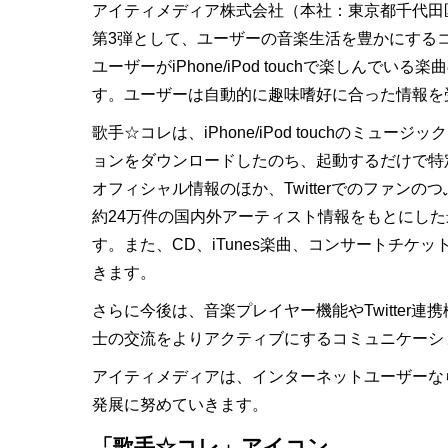
アイティメディア株式会社（本社：東京都千代田区、代
第3弾として、ユーザーの音楽生活を豊かにする
ユーザーがiPhone/iPod touchで楽
す。ユーザーは自動的に趣味嗜好に合った情報を
歌手☆コレは、iPhone/iPod touch
ョンをダウンロードしたのち、起動するだけで特
オフィシャル情報のほか、Twitterでのファン
約24万件の国内外アーティスト情報をもとにし
す。また、CD、iTunes楽曲、コンサートチ
きます。
さらに今後は、音楽プレイヤー機能やTwitte
士の交流をよりアクティブにするコミュニケーシ
アイティメディアは、インターネットユーザーならびに
発展に努めていきます。
「歌手☆コレ」アイコン