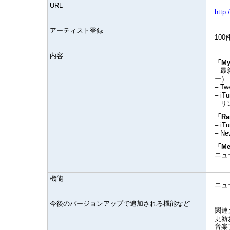
URL
http
アーティスト登録
100
内容
「My 
– 
ー）
– T
– i
– リ
「Ra
– 
– 
「M
ニュ
機能
ニュ
今後のバージョンアップで追加される機能など
関連
更新
音楽