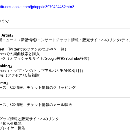
://itunes.apple.com/jp/app/id397942448?mt=8
件まで
Artist」
最新ニュース（新譜情報/コンサートチケット情報・販売サイトへのリンク/ディ
weet（Twitterでのファンのつぶやき一覧）
Tunesでの楽曲検索と購入
ンク（オフィシャルサイト/Google検索/YouTube検索）
nking」
iTunes（トップソング/トップアルバム/BARKS注目）
News（アクセス順/新着順）
emo」
ース、CD情報、チケット情報のクリッピング
ース、CD情報、チケット情報のメール転送
グッズ情報と販売サイトへのリンク
お知らせ機能
プレイヤー機能