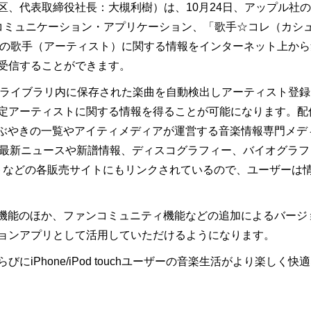
表取締役社長：大槻利樹）は、10月24日、アップル社のiPhon
コミュニケーション・アプリケーション、「歌手☆コレ（カシ
しんでいる楽曲の歌手（アーティスト）に関する情報をインターネット
受信することができます。
のミュージックライブラリ内に保存された楽曲を自動検出しアーティス
定アーティストに関する情報を得ることが可能になります。配
のつぶやきの一覧やアイティメディアが運営する音楽情報専門メデ
た最新ニュースや新譜情報、ディスコグラフィー、バイオグラ
ケットなどの各販売サイトにもリンクされているので、ユーザー
r連携機能のほか、ファンコミュニティ機能などの追加によるバー
ョンアプリとして活用していただけるようになります。
iPhone/iPod touchユーザーの音楽生活がより楽しく