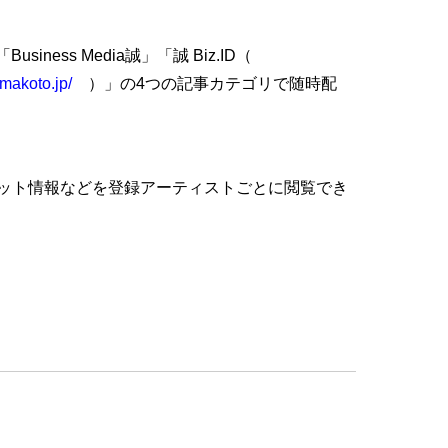
ss Media誠」「誠 Biz.ID（
zmakoto.jp/
）」の4つの記事カテゴリで随時配
ット情報などを登録アーティストごとに閲覧でき