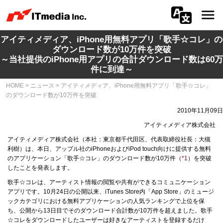
アイティメディア、iPhone用無料アプリ「歌手☆コレ」の
会社情報
ダウンロード数が10万件を突破
～当社提供のiPhone用アプリの合計ダウンロード数は60万
ニュース
件に到達～
HOME
>
ニュース
>
アイティメディア、iPhone用無料アプリ「歌手☆コレ」
IR
のダウンロード数が10万件を突破
2010年11月09日
サステナビリティ
アイティメディア株式会社
プライバシー
アイティメディア株式会社（本社：東京都千代田区、代表取締役社長：大槻
利樹）は、本日、アップル社のiPhoneおよびiPod touch向けに提供する無料
のアプリケーション「歌手☆コレ」のダウンロード数が10万件（
*1
）を突破
採用
したことを発表します。
歌手☆コレは、アーティスト情報の閲覧や共有ができるコミュニケーション
メディア一覧
アプリです。10月24日の公開以来、iTunes Store内「App Store」のミュージ
ックカテゴリにおける無料アプリケーションの人気ランキングで上位を保
ち、公開から13日目でそのダウンロード合計数が10万件を超えました。歌手
広告サービス
☆コレをダウンロードしたユーザーは好きなアーティストを登録するだけ