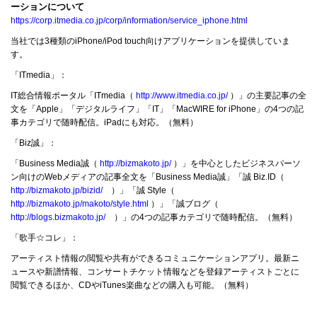
ーションについて
https://corp.itmedia.co.jp/corp/information/service_iphone.html
当社では3種類のiPhone/iPod touch向けアプリケーションを提供していま
す。
「ITmedia」：
IT総合情報ポータル「ITmedia（
http://www.itmedia.co.jp/
）」の主要記事の全
文を「Apple」「デジタルライフ」「IT」「MacWIRE for iPhone」の4つの記
事カテゴリで随時配信。iPadにも対応。（無料）
「Biz誠」：
「Business Media誠（
http://bizmakoto.jp/
）」を中心としたビジネスパーソ
ン向けのWebメディアの記事全文を「Business Media誠」「誠 Biz.ID（
http://bizmakoto.jp/bizid/
）」「誠 Style（
http://bizmakoto.jp/makoto/style.html
）」「誠ブログ（
http://blogs.bizmakoto.jp/
）」の4つの記事カテゴリで随時配信。（無料）
「歌手☆コレ」：
アーティスト情報の閲覧や共有ができるコミュニケーションアプリ。最新ニ
ュースや新譜情報、コンサートチケット情報などを登録アーティストごとに
閲覧できるほか、CDやiTunes楽曲などの購入も可能。（無料）