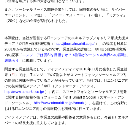
い企業を選択する際の大きな理由となっています。
また、ソーシャルサービス関連企業としては、回答数の多い順に「サイバー
エージェント」（12位）、「ディー・エヌ・エー」（20位）、「ミクシィ」
（20位）などの企業が挙げられました。
本調査は、当社が運営するITエンジニアのスキルアップ／キャリア形成支援メ
ディア「＠IT自分戦略研究所（
http://jibun.atmarkit.co.jp/
）」の読者を対象に
2001年から実施しているものです。調査結果の詳細は、＠IT自分戦略研究所
内の記事「
エンジニアは脱SIを目指すか？ 4割強がソーシャル業界への転職に
興味あり
」に掲載しています。
関連する調査結果として、アイティメディアが2010年11月に発表した調査結
果（
*1
）では、ITエンジニアの7割以上がスマートフォン／ソーシャルアプリ
の開発に興味を持っていることが分かっています。当社では、ITエンジニア向
けの技術情報メディア「＠IT （アットマーク・アイティ、
http://www.atmarkit.co.jp/
）」内に、スマートフォンとソーシャルアプリ開発
に関する技術情報を扱うフォーラム「＠IT Smart & Social（スマート・アン
ド・ソーシャル、
http://www.atmarkit.co.jp/fsmart/
）」を設けて、この分野に
おけるITエンジニア向けの情報提供を積極的に行っています。
アイティメディアは、本調査の結果や回答者の意見をもとに、今後もITエキス
パートの成長支援に注力していきます。