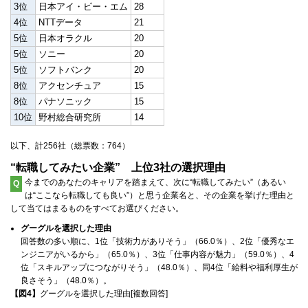
3位
日本アイ・ビー・エム
28
4位
NTTデータ
21
5位
日本オラクル
20
5位
ソニー
20
5位
ソフトバンク
20
8位
アクセンチュア
15
8位
パナソニック
15
10位
野村総合研究所
14
以下、計256社（総票数：764）
“転職してみたい企業” 上位3社の選択理由
今までのあなたのキャリアを踏まえて、次に“転職してみたい”（あるい
Q
は“ここなら転職しても良い”）と思う企業名と、その企業を挙げた理由と
して当てはまるものをすべてお選びください。
グーグルを選択した理由
回答数の多い順に、1位「技術力がありそう」（66.0％）、2位「優秀なエ
ンジニアがいるから」（65.0％）、3位「仕事内容が魅力」（59.0％）、4
位「スキルアップにつながりそう」（48.0％）、同4位「給料や福利厚生が
良さそう」（48.0％）。
【図4】
グーグルを選択した理由[複数回答]