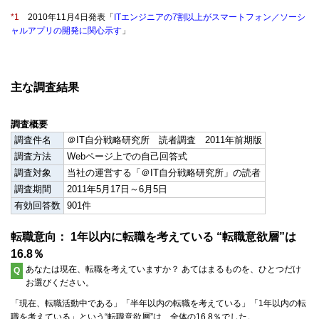
*1
2010年11月4日発表「
ITエンジニアの7割以上がスマートフォン／ソーシ
ャルアプリの開発に関心示す
」
主な調査結果
調査概要
調査件名
＠IT自分戦略研究所 読者調査 2011年前期版
調査方法
Webページ上での自己回答式
調査対象
当社の運営する「＠IT自分戦略研究所」の読者
調査期間
2011年5月17日～6月5日
有効回答数
901件
転職意向： 1年以内に転職を考えている “転職意欲層”は
16.8％
あなたは現在、転職を考えていますか？ あてはまるものを、ひとつだけ
Q
お選びください。
「現在、転職活動中である」「半年以内の転職を考えている」「1年以内の転
職を考えている」という“転職意欲層”は、全体の16.8％でした。