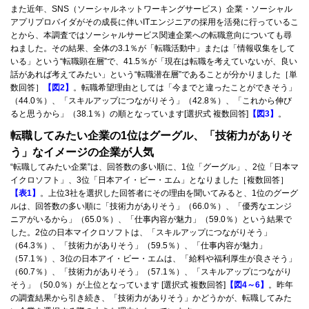
また近年、SNS（ソーシャルネットワーキングサービス）企業・ソーシャル
アプリプロバイダがその成長に伴いITエンジニアの採用を活発に行っているこ
とから、本調査ではソーシャルサービス関連企業への転職意向についても尋
ねました。その結果、全体の3.1％が「転職活動中」または「情報収集をして
いる」という“転職顕在層”で、41.5％が「現在は転職を考えていないが、良い
話があれば考えてみたい」という“転職潜在層”であることが分かりました［単
数回答］
【図2】
。転職希望理由としては「今までと違ったことができそう」
（44.0％）、「スキルアップにつながりそう」（42.8％）、「これから伸び
ると思うから」（38.1％）の順となっています[選択式 複数回答]
【図3】
。
転職してみたい企業の1位はグーグル、「技術力がありそ
う」なイメージの企業が人気
“転職してみたい企業”は、回答数の多い順に、1位「グーグル」、2位「日本マ
イクロソフト」、3位「日本アイ・ビー・エム」となりました［複数回答］
【表1】
。上位3社を選択した回答者にその理由を聞いてみると、1位のグーグ
ルは、回答数の多い順に「技術力がありそう」（66.0％）、「優秀なエンジ
ニアがいるから」（65.0％）、「仕事内容が魅力」（59.0％）という結果で
した。2位の日本マイクロソフトは、「スキルアップにつながりそう」
（64.3％）、「技術力がありそう」（59.5％）、「仕事内容が魅力」
（57.1％）、3位の日本アイ・ビー・エムは、「給料や福利厚生が良さそう」
（60.7％）、「技術力がありそう」（57.1％）、「スキルアップにつながり
そう」（50.0％）が上位となっています [選択式 複数回答]
【図4～6】
。昨年
の調査結果から引き続き、「技術力がありそう」かどうかが、転職してみた