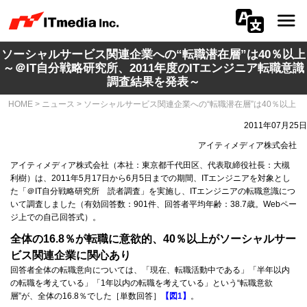
ソーシャルサービス関連企業への“転職潜在層”は40％以上
会社情報
～＠IT自分戦略研究所、2011年度のITエンジニア転職意識
調査結果を発表～
ニュース
HOME
>
ニュース
>
ソーシャルサービス関連企業への“転職潜在層”は40％以上
IR
2011年07月25日
アイティメディア株式会社
サステナビリティ
アイティメディア株式会社（本社：東京都千代田区、代表取締役社長：大槻
利樹）は、2011年5月17日から6月5日までの期間、ITエンジニアを対象とし
た「＠IT自分戦略研究所 読者調査」を実施し、ITエンジニアの転職意識につ
プライバシー
いて調査しました（有効回答数：901件、回答者平均年齢：38.7歳。Webペー
ジ上での自己回答式）。
採用
全体の16.8％が転職に意欲的、40％以上がソーシャルサー
ビス関連企業に関心あり
メディア一覧
回答者全体の転職意向については、「現在、転職活動中である」「半年以内
の転職を考えている」「1年以内の転職を考えている」という“転職意欲
広告サービス
層”が、全体の16.8％でした［単数回答］
【図1】
。