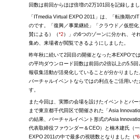
回数は前回からほぼ倍増の2万101回を記録しま
「ITmedia Virtual EXPO 2011
のです。「復興／事業継続」「クラウド／仮想化」「セ
賛による）（
*2
）」の6つのゾーンに分かれ、そ
集め、来場者が閲覧できるようにしました。
昨年秋に続いて2回目の開催となった本EXPOで
の平均ダウンロード回数は前回の2倍以上の5.5
報収集活動が活発化していることが分かりました
バーチャルイベントならではの利点をご活用いた
す。
また今回は、実際の会場を設けたイベントとバーチ
まで東京都千代田区で開催された「Asia Innovation 
の結果、バーチャルイベント形式のAsia Innov
代表取締役ファウンダー＆CEO）と楠木建氏（一橋大
EXPO 2011の中で最多の視聴数となりました（
*6