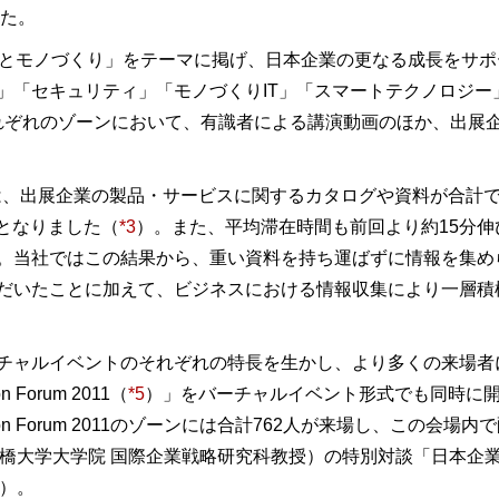
した。
」は、「転換期のITとモノづくり」をテーマに掲げ、日本企業の更なる成
キュリティ」「モノづくりIT」「スマートテクノロジー」「ARCs
れぞれのゾーンにおいて、有識者による講演動画のほか、出展
は、出展企業の製品・サービスに関するカタログや資料が合計で
回となりました（
*3
）。また、平均滞在時間も前回より約15分伸
。当社ではこの結果から、重い資料を持ち運ばずに情報を集め
だいたことに加えて、ビジネスにおける情報収集により一層積
ャルイベントのそれぞれの特長を生かし、より多くの来場者に利
Forum 2011（
*5
）」をバーチャルイベント形式でも同時に開
ation Forum 2011のゾーンには合計762人が来場し、こ
学大学院 国際企業戦略研究科教授）の特別対談「日本企業の“真”の強
）。