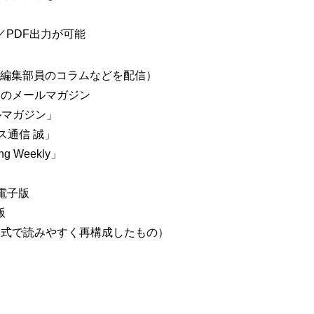
PDF出力が可能
編集部員のコラムなどを配信）
ュースのメールマガジン
ールマガジン」
ネス通信 誠」
g Weekly」
び電子版
版
形式で読みやすく再構成したもの）