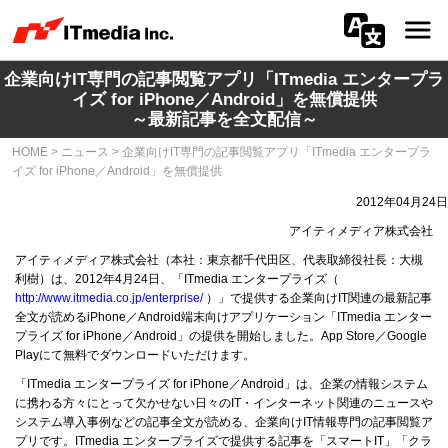
企業向けIT専門の記事閲覧アプリ「ITmedia エンタープラ
会社情報
イズ for iPhone／Android」を無償提供
～最新記事を全文配信～
ニュース
HOME
>
ニュース
>
企業向けIT専門の記事閲覧アプリ「ITmedia エンタープラ
イズ for iPhone／Android」を無償提供
IR
2012年04月24日
サステナビリティ
アイティメディア株式会社
アイティメディア株式会社（本社：東京都千代田区、代表取締役社長：大槻
利樹）は、2012年4月24日、「ITmedia エンタープライズ（
プライバシー
http://www.itmedia.co.jp/enterprise/
）」で提供する企業向けIT関連の最新記事
全文が読めるiPhone／Android端末向けアプリケーション「ITmedia エンター
採用
プライズ for iPhone／Android」の提供を開始しました。App Store／Google
Playにて無料でダウンロードいただけます。
メディア一覧
「ITmedia エンタープライズ for iPhone／Android」は、企業の情報システム
に携わる方々にとって欠かせない日々のIT・インターネット関連のニュースや
システム導入事例などの記事全文が読める、企業向けIT情報専門の記事閲覧ア
広告サービス
プリです。ITmedia エンタープライズで提供する記事を「スマートIT」「クラ