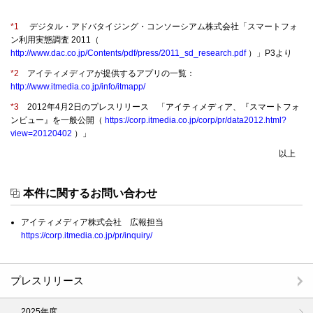
*1
デジタル・アドバタイジング・コンソーシアム株式会社「スマートフォ
ン利用実態調査 2011（
http://www.dac.co.jp/Contents/pdf/press/2011_sd_research.pdf
）」P3より
*2
アイティメディアが提供するアプリの一覧：
http://www.itmedia.co.jp/info/itmapp/
*3
2012年4月2日のプレスリリース 「アイティメディア、『スマートフォ
ンビュー』を一般公開（
https://corp.itmedia.co.jp/corp/pr/data2012.html?
view=20120402
）」
以上
本件に関するお問い合わせ
アイティメディア株式会社 広報担当
https://corp.itmedia.co.jp/pr/inquiry/
プレスリリース
2025年度