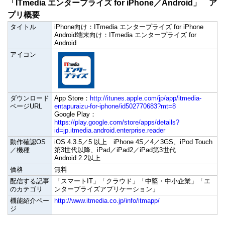
「ITmedia エンタープライズ for iPhone／Android」 ア
プリ概要
タイトル
iPhone向け：ITmedia エンタープライズ for iPhone
Android端末向け：ITmedia エンタープライズ for
Android
アイコン
ダウンロード
App Store：
http://itunes.apple.com/jp/app/itmedia-
ページURL
entapuraizu-for-iphone/id502770683?mt=8
Google Play：
https://play.google.com/store/apps/details?
id=jp.itmedia.android.enterprise.reader
動作確認OS
iOS 4.3.5／5 以上 iPhone 4S／4／3GS、iPod Touch
／機種
第3世代以降、iPad／iPad2／iPad第3世代
Android 2.2以上
価格
無料
配信する記事
「スマートIT」「クラウド」「中堅・中小企業」「エ
のカテゴリ
ンタープライズアプリケーション」
機能紹介ペー
http://www.itmedia.co.jp/info/itmapp/
ジ