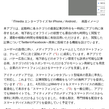
「ITmedia エンタープライズ for iPhone／Android」 画面イメージ
本アプリは、起動時に各カテゴリの最新記事20件分を一時的にアプリ内に保
存するため、地下鉄などオフラインの状態でも通信の待ち時間なく閲覧で
き、通勤や移動の時間を情報収集に有効活用いただけます。また、閲覧した
記事についてTwitterやFacebookへ簡単に投稿できる機能を設けています。
ユーザーの急増に伴い、メディアプラットフォームとしてのスマートフォン
は、テレビ、PCに次ぐ認知メディア（
*1
）に成長しています。本アプリで
は、バナー広告に加え、地下鉄などのオフライン環境でも訴求が可能な記事
企画、カテゴリの1つをスポンサーいただけるプロモーション商材などを用意
し、企業のスマートフォンにおけるマーケティングを支援します。
アイティメディアでは、スマートフォンやタブレット型端末の普及に率先し
て対応し、これまでに、記事閲覧などの機能をもつ7つの無料アプリを提供し
ています（
*2
）。また、4月2日にはWebサイトをスマートデバイスの画面に
最適化して表示する「スマートフォンビュー」（
*3
）を一般公開し、アプリ
でもWebサイトでも、アイティメディアのメディアをスマートデバイスから
便利に利用いただけるようになりました。今後も順次、専門情報を配信する
スマートデバイス向けアプリを提供していく予定です。