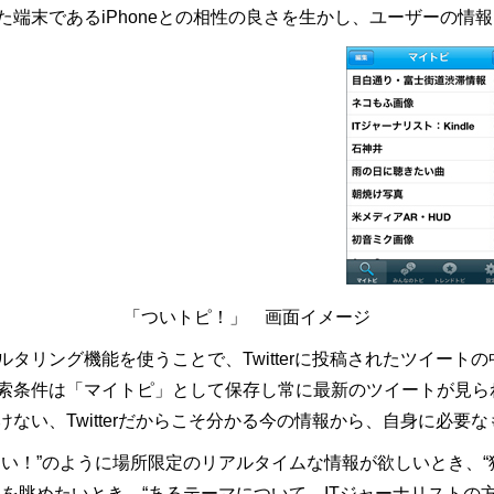
端末であるiPhoneとの相性の良さを生かし、ユーザーの情
「ついトピ！」 画面イメージ
タリング機能を使うことで、Twitterに投稿されたツイート
索条件は「マイトピ」として保存し常に最新のツイートが見ら
ない、Twitterだからこそ分かる今の情報から、自身に必要
たい！”のように場所限定のリアルタイムな情報が欲しいとき、
を眺めたいとき、“あるテーマについて、ITジャーナリストの