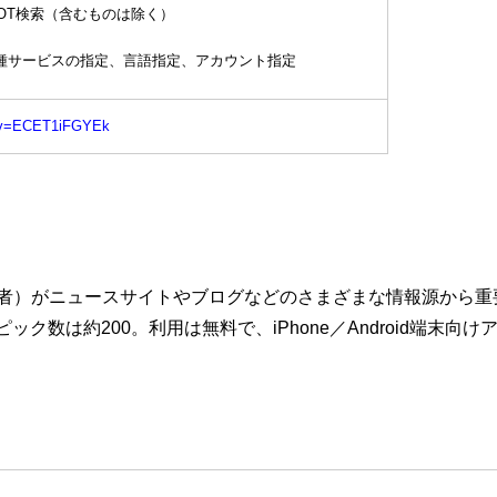
OT検索（含むものは除く）
種サービスの指定、言語指定、アカウント指定
h?v=ECET1iFGYEk
者）がニュースサイトやブログなどのさまざまな情報源から重
ピック数は約200。利用は無料で、iPhone／Android端末