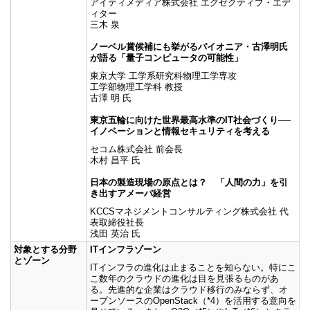
アイティメディア株式会社 エグゼクティブ・エデ
ィター
三木 泉
ノーベル賞候補にも挙がるパイオニア・古澤明氏
が語る「量子コンピュータの可能性」
東京大学 工学系研究科物理工学専攻
工学部物理工学科 教授
古澤 明 氏
東京五輪に向けた世界最高水準のIT社会づくり──
イノベーションと情報セキュリティを考える
セコム株式会社 前会長
木村 昌平 氏
日本の製造現場の原点とは？ 「人間の力」を引
き出すアメーバ経営
KCCSマネジメントコンサルティング株式会社 代
表取締役社長
浅田 英治 氏
対象とする分野
ITインフラゾーン
とゾーン
ITインフラの進化は止まることを知らない。特にこ
こ数年のクラウドの進化は目を見張るものがあ
る。先進的な企業はクラウド移行のみならず、オ
ープンソースのOpenStack（*4）を活用する意向を