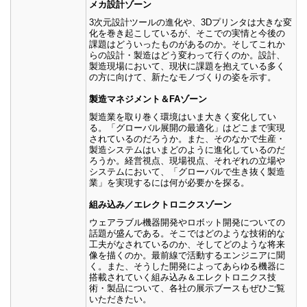
メカ設計ゾーン
3次元設計ツールの進化や、3Dプリンタは大きな変
化を巻き起こしているが、そこでの実情と今後の
課題はどういったものがあるのか。そしてこれか
らの設計・製造はどう変わって行くのか。設計、
製造現場において、現状に課題を抱えている多く
の方に向けて、新たなモノづくりの姿を示す。
製造マネジメント＆FAゾーン
製造業を取り巻く環境はいま大きく変化してい
る。「グローバル展開の最適化」はどこまで実現
されているのだろうか。また、そのなかで生産・
製造システムはいまどのように進化しているのだ
ろうか。経営視点、現場視点、それぞれの立場や
システムにおいて、「グローバルで生き抜く製造
業」を実現するには何が必要かを探る。
組み込み／エレクトロニクスゾーン
ウェアラブル機器開発やロボット開発についての
話題が盛んである。そこではどのような技術的な
工夫がなされているのか、そしてどのような将来
像を描くのか。最前線で活動するエンジニアに聞
く。また、そうした開発によってあらゆる機器に
搭載されていく組み込み＆エレクトロニクス技
術・製品について、各社の展示ブースもぜひご覧
いただきたい。