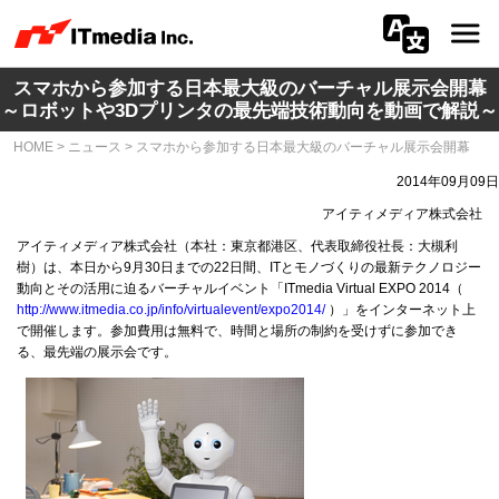
スマホから参加する日本最大級のバーチャル展示会開幕
会社情報
～ロボットや3Dプリンタの最先端技術動向を動画で解説～
HOME
>
ニュース
>
スマホから参加する日本最大級のバーチャル展示会開幕
ニュース
2014年09月09日
IR
アイティメディア株式会社
アイティメディア株式会社（本社：東京都港区、代表取締役社長：大槻利
サステナビリティ
樹）は、本日から9月30日までの22日間、ITとモノづくりの最新テクノロジー
動向とその活用に迫るバーチャルイベント「ITmedia Virtual EXPO 2014（
http://www.itmedia.co.jp/info/virtualevent/expo2014/
）」をインターネット上
プライバシー
で開催します。参加費用は無料で、時間と場所の制約を受けずに参加でき
る、最先端の展示会です。
採用
メディア一覧
広告サービス