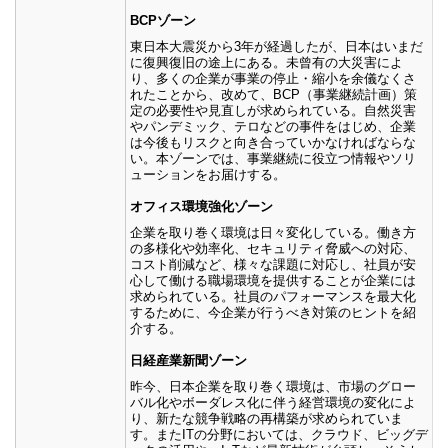
BCPゾーン
東日本大震災から3年が経過したが、日本はいまだ
に復興復旧の途上にある。未曾有の大災害によ
り、多くの企業が事業の停止・縮小を余儀なくさ
れたことから、改めて、BCP（事業継続計画）策
定の必要性や見直しが求められている。自然災害
やパンデミック、テロなどの事件をはじめ、企業
は今後もリスクと向き合っていかなければならな
い。本ゾーンでは、事業継続に役立つ情報やソリ
ューションをお届けする。
オフィス環境強化ゾーン
企業を取り巻く環境は日々変化している。働き方
の多様化や効率化、セキュリティ脅威への対応、
コスト削減など、様々な課題に対応し、社員が安
心して働ける職場環境を提供することが企業には
求められている。社員のパフォーマンスを最大化
するために、今企業が行うべき対策のヒントを紹
介する。
日経産業新聞ゾーン
昨今、日本企業を取り巻く環境は、市場のグロー
バル化やボーダレス化に伴う経営環境の変化によ
り、新たな競争戦略の再構築が求められていま
す。またITの分野においては、クラウド、ビッグデ