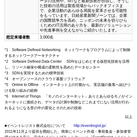
ータの活用や、IoTなど最新技術が台頭し、そうし
た技術の活用は製造現場からバックオフィスま
で、企業活動のあらゆる局面を変革させる可能性
をもっています。日経産業新聞ゾーンでは、企業
の国際競争力を高め、ニッポンの未来を切りひら
くためのIT活用のあり方を、最新のソリューション
や先進事例を交えながらご紹介いたします。
想定来場者数
3,000名
*1 Software Defined Networking ネットワークをプログラムによって制御
するネットワークアーキテクチャ
*2 Software Defined Data Center SDNをはじめとする仮想化技術を活用
し、リソース確保や構成の柔軟性を高めたデータセンター
*3 SDNを実現するための標準技術
*4 オープンソースのクラウド基盤ソフトウェア
*5 Online to Offline インターネット上の行動から、実店舗の集客へ結びつ
ける取り組みの総称
*6 Internet of Things 「モノのインターネット」ありとあらゆるモノがイン
ターネットに接続され、データの計測や制御などこれまでにない活用が行わ
れるようになる世の中の変化とそのための技術
以上
■イベントレジスト株式会社について
http://eventregist.jp/
2011年11月より提供を開始した、簡単にイベント作成・事前集金・参加者管