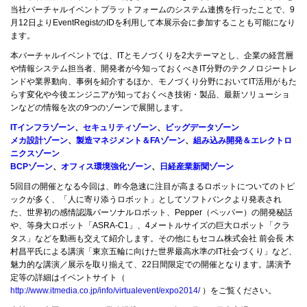
当社バーチャルイベントプラットフォームのシステム連携を行ったことで、9
月12日よりEventRegistのIDを利用して本展示会に参加することも可能になり
ます。
本バーチャルイベントでは、ITとモノづくりを2大テーマとし、企業の経営層
や情報システム担当者、開発者が今知っておくべきIT分野のテクノロジートレ
ンドや業界動向、事例を紹介するほか、モノづくり分野においてIT活用がもた
らす変化や今後エンジニアが知っておくべき技術・製品、最新ソリューショ
ンなどの情報を次の9つのゾーンで展開します。
ITインフラゾーン
、
セキュリティゾーン
、
ビッグデータゾーン
メカ設計ゾーン
、
製造マネジメント＆FAゾーン
、
組み込み開発＆エレクトロ
ニクスゾーン
BCPゾーン
、
オフィス環境強化ゾーン
、
日経産業新聞ゾーン
5回目の開催となる今回は、昨今急速に注目が高まるロボットについてのトピ
ックが多く、「人に寄り添うロボット」としてソフトバンクより発表され
た、世界初の感情認識パーソナルロボット、Pepper（ペッパー）の開発秘話
や、等身大ロボット「ASRA-C1」、4メートルサイズの巨大ロボット「クラ
タス」などを動画も交えて紹介します。その他にもセコム株式会社 前会長 木
村昌平氏による講演「東京五輪に向けた世界最高水準のIT社会づくり」など、
魅力的な講演／展示を取り揃えて、22日間限定での開催となります。講演予
定等の詳細はイベントサイト（
http://www.itmedia.co.jp/info/virtualevent/expo2014/
）をご覧ください。