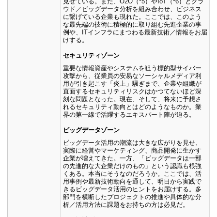
見せている。また、O2O（*5）やIoT（*6）とクラ
ウド／ビッグデータ分析を組み合わせ、ビジネス
に繋げている企業も現れた。ここでは、このよう
な最先端の技術に積極的に取り組む先進企業の事
例や、ITインフラにまつわる最新技術／情報をお届
けする。
セキュリティゾーン
重要な情報資産やシステムを狙う標的型サイバー
攻撃から、従業員の安易なソーシャルメディア利
用が引き起こす「炎上」騒ぎまで、企業や組織が
直面するセキュリティリスクはかつてないほど深
刻な問題となった。現在、そして、将来に予想さ
れるセキュリティ動向とはどのようなものか。業
界の第一線で活躍するエキスパート陣が迫る。
ビッグデータゾーン
ビッグデータ活用の潮流は大きな広がりを見せ、
実際に経営やマーケティング、商品開発に生かす
企業が増えてきた。一方、「ビッグデータは一部
の先進的な大企業だけのもの」という認識も根強
くある。本当にそうなのだろうか。ここでは、活
用事例や最新技術動向を通して、明日から実践で
きるビッグデータ活用のヒントをお届けする。多
部門を横断したプロジェクトの推進や具体的な分
析／活用方法に課題をお持ちの方は必見だ。