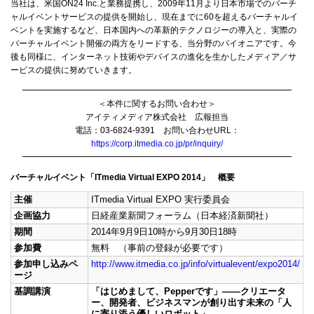
当社は、米国ON24 Inc.と業務提携し、2009年11月より日本市場でのバーチ
ャルイベントサービスの提供を開始し、現在までに60を超えるバーチャルイ
ベントを実施するなど、日本国内への革新的テクノロジーの導入と、実際の
バーチャルイベント開催の両方をリードする、当分野のパイオニアです。今
後も同様に、インターネット技術やデバイスの進化を生かしたメディア／サ
ービスの提供に努めていきます。
━━━━━━━━━━━━━━━━━━━━━━━━━━━━━━━━
＜本件に関するお問い合わせ＞
アイティメディア株式会社 広報担当
電話：03-6824-9391 お問い合わせURL：
https://corp.itmedia.co.jp/pr/inquiry/
━━━━━━━━━━━━━━━━━━━━━━━━━━━━━━━━
バーチャルイベント「ITmedia Virtual EXPO 2014」 概要
主催
ITmedia Virtual EXPO 実行委員会
企画協力
日経産業新聞フォーラム（日本経済新聞社）
期間
2014年9月9日10時から9月30日18時
参加費
無料 （事前の登録が必要です）
参加申し込みペ
http://www.itmedia.co.jp/info/virtualevent/expo2014/
ージ
基調講演
「はじめまして、Pepperです」――クリエータ
ー、開発者、ビジネスマンが創り出す未来の「人
に寄り添う優しいロボット」