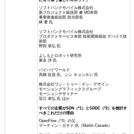
ソフトバンクモバイル株式会社
新プロジェクト統括部 兼 MD本部
事業推進統括部 担当部長
林 要 氏
ソフトバンクモバイル株式会社
プロダクトサービス本部 技術開発統括 デバイス技
術部
野田 恭弘 氏
よしもとロボット研究所
家永 洋 氏
バイバイワールド
髙橋 征資 氏、シン キョンホン 氏
株式会社ワン・トゥー・テン・デザイン
モーショングラフィックスグループ
モーションデザイナー
笹江 幸弘 氏 ほか
すべての企業がSDN（*1）とSDDC（*2）を検討す
べきこれだけの理由
OpenFlow（*3）の父
マーティン・カサド 氏（Martin Casado）