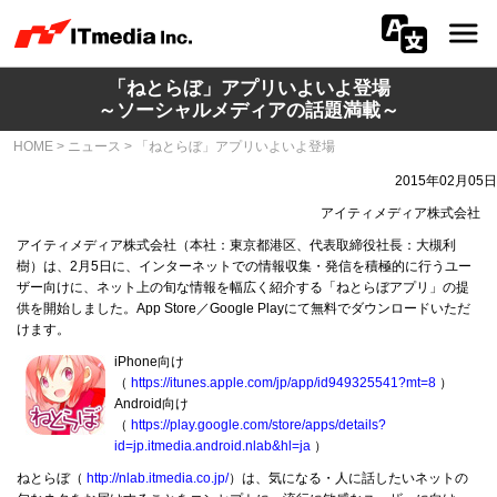
「ねとらぼ」アプリいよいよ登場
会社情報
～ソーシャルメディアの話題満載～
HOME
>
ニュース
>
「ねとらぼ」アプリいよいよ登場
ニュース
2015年02月05日
IR
アイティメディア株式会社
アイティメディア株式会社（本社：東京都港区、代表取締役社長：大槻利
サステナビリティ
樹）は、2月5日に、インターネットでの情報収集・発信を積極的に行うユー
ザー向けに、ネット上の旬な情報を幅広く紹介する「ねとらぼアプリ」の提
供を開始しました。App Store／Google Playにて無料でダウンロードいただ
プライバシー
けます。
iPhone向け
採用
（
https://itunes.apple.com/jp/app/id949325541?mt=8
）
Android向け
メディア一覧
（
https://play.google.com/store/apps/details?
id=jp.itmedia.android.nlab&hl=ja
）
広告サービス
ねとらぼ（
http://nlab.itmedia.co.jp/
）は、気になる・人に話したいネットの