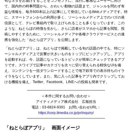
旬なネタをお届けすることをコンセプトに、流行に敏感なユーザーに向け
て、国内外の時事問題から、かわいい動物の話題まで、ジャンルを問わず有
益な情報を、毎月600本以上の記事にして発信しているWebメディアです。特
に、スマートフォンからの利用が多く、ソーシャルメディア上でのバズの発
信源として、テレビ番組内で取り上げられることも多くなっています。この
ような、ねとらぼの特徴を生かし、さらに読者がスマホから記事を閲覧、投
稿しやすくするために、ソーシャルメディアや各種クラウドサービスとの連
携を強化した「ねとらぼアプリ」を公開します。
「ねとらぼアプリ」は、ねとらぼで掲載している旬の話題の中でも、特にソ
ーシャルメディア上で反響が大きいものをトップにピックアップし、アプリ
を起動すれば、今、話題になっているトピックが簡単にチェックできるアプ
リです。スワイプで記事やカテゴリを次々に切り替えられる軽快なUIを備
え、コンテンツを一括ダウンロードすることで地下鉄等での表示待ちのイラ
イラをなくしています。また、気に入った記事をアプリ内でクリップしてお
ける機能を備え、Twitter、Facebook、LINEへの投稿も簡単です。
━━━━━━━━━━━━━━━━━━━━━━
＜本件に関するお問い合わせ＞
アイティメディア株式会社 広報担当
電話：03-6824-9391 お問い合わせURL：
https://corp.itmedia.co.jp/pr/inquiry/
━━━━━━━━━━━━━━━━━━━━━━
「ねとらぼアプリ」 画面イメージ