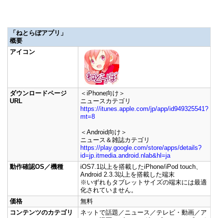
「ねとらぼアプリ」
概要
アイコン
ダウンロードページ
＜iPhone向け＞
URL
ニュースカテゴリ
https://itunes.apple.com/jp/app/id949325541?
mt=8
＜Android向け＞
ニュース＆雑誌カテゴリ
https://play.google.com/store/apps/details?
id=jp.itmedia.android.nlab&hl=ja
動作確認OS／機種
iOS7.1以上を搭載したiPhone/iPod touch、
Android 2.3.3以上を搭載した端末
※いずれもタブレットサイズの端末には最適
化されていません。
価格
無料
コンテンツのカテゴリ
ネットで話題／ニュース／テレビ・動画／ア