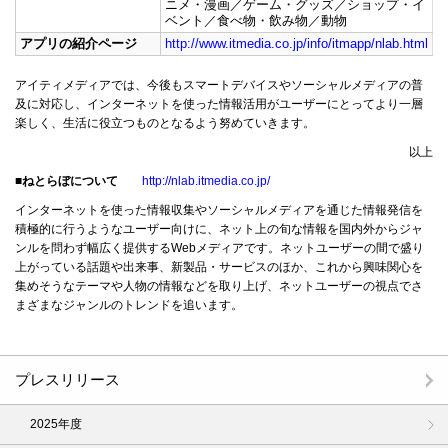
ニメ・漫画／ゲーム・グッズ／ショップ・イ
ベント／食べ物・飲み物／動物
アプリの紹介ページ
http://www.itmedia.co.jp/info/itmapp/nlab.html
アイティメディアでは、今後もスマートデバイスやソーシャルメディアの普
及に対応し、インターネットを使った情報活用がユーザーにとってより一層
楽しく、生活に役立つものとなるよう努めていきます。
以上
■ねとらぼについて
http://nlab.itmedia.co.jp/
インターネットを使った情報収集やソーシャルメディアを通じた情報発信を
積極的に行うようなユーザー向けに、ネット上の旬な情報を国内外からジャ
ンルを問わず幅広く提供するWebメディアです。ネットユーザーの間で盛り
上がっている話題や出来事、新製品・サービスのほか、これから興味関心を
集めそうなテーマや人物の情報などを取り上げ、ネットユーザーの視点でさ
まざまなジャンルのトレンドを追います。
プレスリリース
2025年度