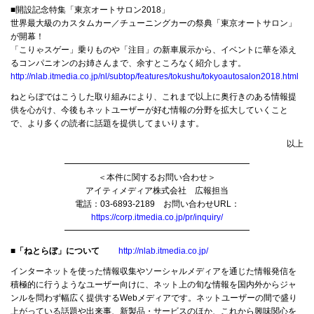
■開設記念特集「東京オートサロン2018」
世界最大級のカスタムカー／チューニングカーの祭典「東京オートサロン」
が開幕！
「こりゃスゲー」乗りものや「注目」の新車展示から、イベントに華を添え
るコンパニオンのお姉さんまで、余すところなく紹介します。
http://nlab.itmedia.co.jp/nl/subtop/features/tokushu/tokyoautosalon2018.html
ねとらぼではこうした取り組みにより、これまで以上に奥行きのある情報提
供を心がけ、今後もネットユーザーが好む情報の分野を拡大していくこと
で、より多くの読者に話題を提供してまいります。
以上
━━━━━━━━━━━━━━━━━━━━━━
＜本件に関するお問い合わせ＞
アイティメディア株式会社 広報担当
電話：03-6893-2189 お問い合わせURL：
https://corp.itmedia.co.jp/pr/inquiry/
━━━━━━━━━━━━━━━━━━━━━━
■
「ねとらぼ」について
http://nlab.itmedia.co.jp/
インターネットを使った情報収集やソーシャルメディアを通じた情報発信を
積極的に行うようなユーザー向けに、ネット上の旬な情報を国内外からジャ
ンルを問わず幅広く提供するWebメディアです。ネットユーザーの間で盛り
上がっている話題や出来事、新製品・サービスのほか、これから興味関心を