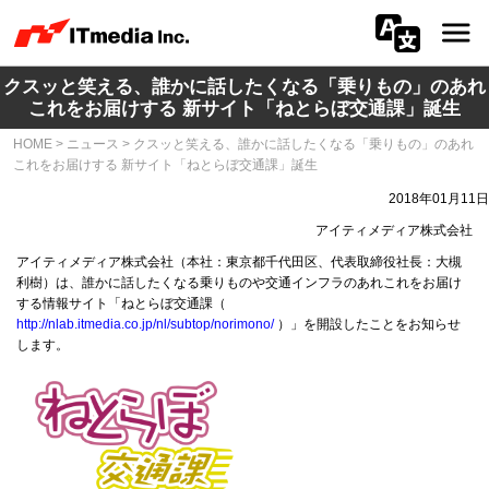
クスッと笑える、誰かに話したくなる「乗りもの」のあれ
会社情報
これをお届けする 新サイト「ねとらぼ交通課」誕生
HOME
>
ニュース
>
クスッと笑える、誰かに話したくなる「乗りもの」のあれ
ニュース
これをお届けする 新サイト「ねとらぼ交通課」誕生
IR
2018年01月11日
アイティメディア株式会社
サステナビリティ
アイティメディア株式会社（本社：東京都千代田区、代表取締役社長：大槻
利樹）は、誰かに話したくなる乗りものや交通インフラのあれこれをお届け
する情報サイト「ねとらぼ交通課（
プライバシー
http://nlab.itmedia.co.jp/nl/subtop/norimono/
）」を開設したことをお知らせ
します。
採用
メディア一覧
広告サービス