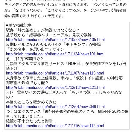
ティメディアの強みを生かしながら真剣に考えます。「今どうなっているの
か」「なぜそうなのか」「これからどうするか」を、分かりやすい消費者目
線の言葉で取り上げていく予定です。
■主な掲載記事
駅弁「峠の釜めし」が陶器ではなくなる？
益子焼から「紙容器へリニューアル」発表で誤解
http://nlab.itmedia.co.jp/nl/articles/1710/23/news135.html
反則レベルにかわいいEVバイク「モトチンプ」が登場
「あの名車」を思い出すデザイン
http://nlab.itmedia.co.jp/nl/articles/1711/24/news101.html
え、月1万9800円で？
月額制のクルマ乗り放題サービス「NOREL」が最安値プランを1万円
値下げ
http://nlab.itmedia.co.jp/nl/articles/1711/07/news115.html
人身事故で停車した上信電鉄、車内に「仮設トイレ設置」の神対応
都市部の鉄道でも可能？
http://nlab.itmedia.co.jp/nl/articles/1712/13/news121.html
え!? 電車やバスの運転士さんって「あいさつ返し」しちゃだめな
の？
本当のところを確かめてみた
http://nlab.itmedia.co.jp/nl/articles/1712/01/news046.html
つくばエクスプレス「9時44分40秒の発車のところ、9時44分20秒に発
車してしまいました」
確認が不十分だったと謝罪
http://nlab.itmedia.co.jp/nl/articles/1711/16/news112.html