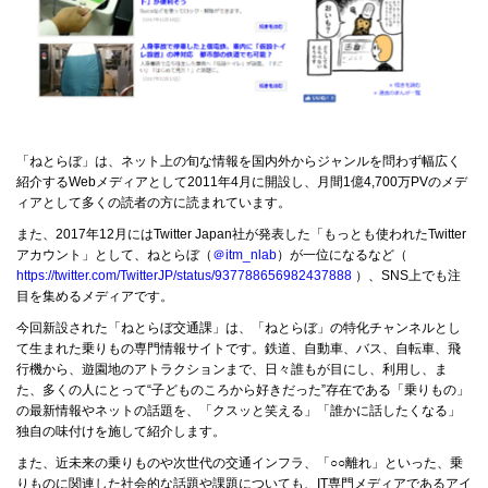
「ねとらぼ」は、ネット上の旬な情報を国内外からジャンルを問わず幅広く
紹介するWebメディアとして2011年4月に開設し、月間1億4,700万PVのメデ
ィアとして多くの読者の方に読まれています。
また、2017年12月にはTwitter Japan社が発表した「もっとも使われたTwitter
アカウント」として、ねとらぼ（
＠itm_nlab
）が一位になるなど（
https://twitter.com/TwitterJP/status/937788656982437888
）、SNS上でも注
目を集めるメディアです。
今回新設された「ねとらぼ交通課」は、「ねとらぼ」の特化チャンネルとし
て生まれた乗りもの専門情報サイトです。鉄道、自動車、バス、自転車、飛
行機から、遊園地のアトラクションまで、日々誰もが目にし、利用し、ま
た、多くの人にとって“子どものころから好きだった”存在である「乗りもの」
の最新情報やネットの話題を、「クスッと笑える」「誰かに話したくなる」
独自の味付けを施して紹介します。
また、近未来の乗りものや次世代の交通インフラ、「○○離れ」といった、乗
りものに関連した社会的な話題や課題についても、IT専門メディアであるアイ