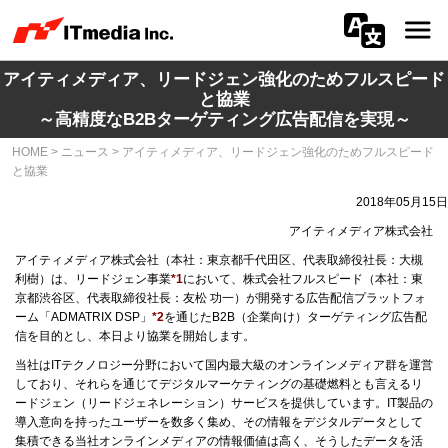
アイティメディア、リードジェン強化のためフルスピード
会社情報
と協業
～高精度なB2Bターゲティング広告配信を実現～
ニュース
HOME
>
ニュース
>
アイティメディア、リードジェン強化のためフルスピード
と協業
IR
2018年05月15日
サステナビリティ
アイティメディア株式会社
アイティメディア株式会社（本社：東京都千代田区、代表取締役社長：大槻
利樹）は、リードジェン事業
*1
において、株式会社フルスピード（本社：東
プライバシー
京都渋谷区、代表取締役社長：友松 功一）が開発する広告配信プラットフォ
ーム「ADMATRIX DSP」
*2
を通じたB2B（企業向け）ターゲティング広告配
採用
信を目的とし、本日より協業を開始します。
当社はITテクノロジー分野において国内最大級のオンラインメディア群を運営
メディア一覧
しており、それらを通じてデジタルマーケティングの基礎燃料とも言えるリ
ードジェン（リードジェネレーション）サービスを提供しています。IT製品の
導入意向を持ったユーザーを数多く集め、その情報をデジタルデータとして
広告サービス
集積できる当社オンラインメディアの情報価値は高く、そうしたデータを活