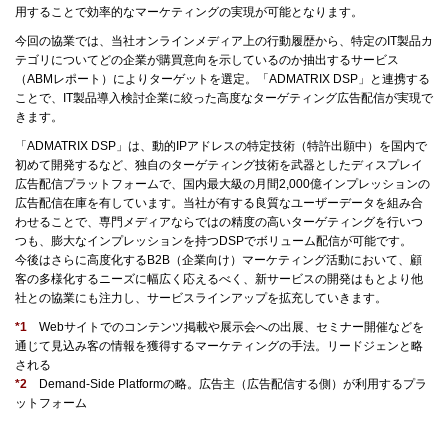
用することで効率的なマーケティングの実現が可能となります。
今回の協業では、当社オンラインメディア上の行動履歴から、特定のIT製品カ
テゴリについてどの企業が購買意向を示しているのか抽出するサービス
（ABMレポート）によりターゲットを選定。「ADMATRIX DSP」と連携する
ことで、IT製品導入検討企業に絞った高度なターゲティング広告配信が実現で
きます。
「ADMATRIX DSP」は、動的IPアドレスの特定技術（特許出願中）を国内で
初めて開発するなど、独自のターゲティング技術を武器としたディスプレイ
広告配信プラットフォームで、国内最大級の月間2,000億インプレッションの
広告配信在庫を有しています。当社が有する良質なユーザーデータを組み合
わせることで、専門メディアならではの精度の高いターゲティングを行いつ
つも、膨大なインプレッションを持つDSPでボリューム配信が可能です。
今後はさらに高度化するB2B（企業向け）マーケティング活動において、顧
客の多様化するニーズに幅広く応えるべく、新サービスの開発はもとより他
社との協業にも注力し、サービスラインアップを拡充していきます。
*1
Webサイトでのコンテンツ掲載や展示会への出展、セミナー開催などを
通じて見込み客の情報を獲得するマーケティングの手法。リードジェンと略
される
*2
Demand-Side Platformの略。広告主（広告配信する側）が利用するプラ
ットフォーム