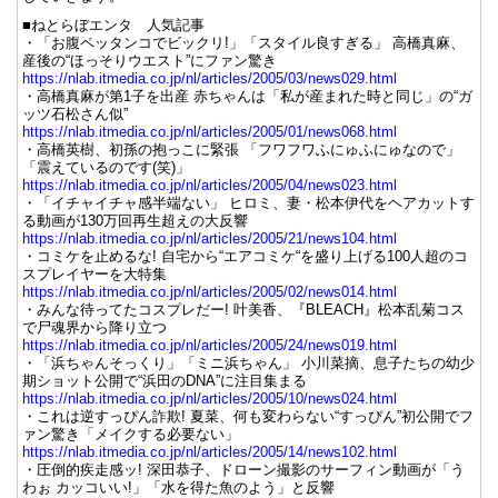
■ねとらぼエンタ 人気記事
・「お腹ペッタンコでビックリ!」「スタイル良すぎる」 高橋真麻、
産後の“ほっそりウエスト”にファン驚き
https://nlab.itmedia.co.jp/nl/articles/2005/03/news029.html
・高橋真麻が第1子を出産 赤ちゃんは「私が産まれた時と同じ」の“ガ
ッツ石松さん似”
https://nlab.itmedia.co.jp/nl/articles/2005/01/news068.html
・高橋英樹、初孫の抱っこに緊張 「フワフワふにゅふにゅなので」
「震えているのです(笑)」
https://nlab.itmedia.co.jp/nl/articles/2005/04/news023.html
・「イチャイチャ感半端ない」 ヒロミ、妻・松本伊代をヘアカットす
る動画が130万回再生超えの大反響
https://nlab.itmedia.co.jp/nl/articles/2005/21/news104.html
・コミケを止めるな! 自宅から“エアコミケ“を盛り上げる100人超のコ
スプレイヤーを大特集
https://nlab.itmedia.co.jp/nl/articles/2005/02/news014.html
・みんな待ってたコスプレだー! 叶美香、『BLEACH』松本乱菊コス
で尸魂界から降り立つ
https://nlab.itmedia.co.jp/nl/articles/2005/24/news019.html
・「浜ちゃんそっくり」「ミニ浜ちゃん」 小川菜摘、息子たちの幼少
期ショット公開で“浜田のDNA”に注目集まる
https://nlab.itmedia.co.jp/nl/articles/2005/10/news024.html
・これは逆すっぴん詐欺! 夏菜、何も変わらない“すっぴん”初公開でフ
ァン驚き「メイクする必要ない」
https://nlab.itmedia.co.jp/nl/articles/2005/14/news102.html
・圧倒的疾走感ッ! 深田恭子、ドローン撮影のサーフィン動画が「う
わぉ カッコいい!」「水を得た魚のよう」と反響