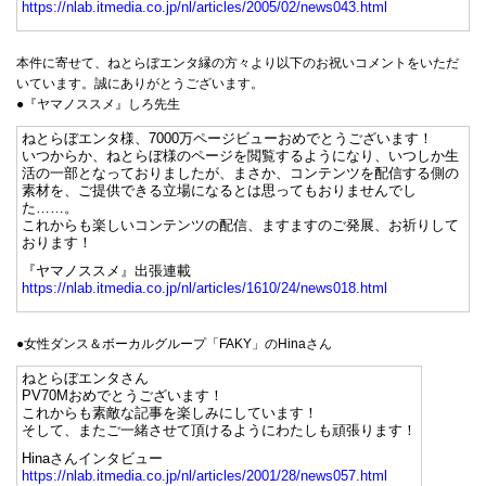
https://nlab.itmedia.co.jp/nl/articles/2005/02/news043.html
本件に寄せて、ねとらぼエンタ縁の方々より以下のお祝いコメントをいただ
いています。誠にありがとうございます。
●『ヤマノススメ』しろ先生
ねとらぼエンタ様、7000万ページビューおめでとうございます！
いつからか、ねとらぼ様のページを閲覧するようになり、いつしか生
活の一部となっておりましたが、まさか、コンテンツを配信する側の
素材を、ご提供できる立場になるとは思ってもおりませんでし
た……。
これからも楽しいコンテンツの配信、ますますのご発展、お祈りして
おります！
『ヤマノススメ』出張連載
https://nlab.itmedia.co.jp/nl/articles/1610/24/news018.html
●女性ダンス＆ボーカルグループ「FAKY」のHinaさん
ねとらぼエンタさん
PV70Mおめでとうございます！
これからも素敵な記事を楽しみにしています！
そして、またご一緒させて頂けるようにわたしも頑張ります！
Hinaさんインタビュー
https://nlab.itmedia.co.jp/nl/articles/2001/28/news057.html