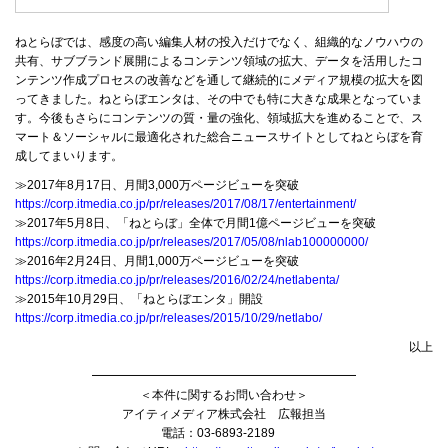
ねとらぼでは、感度の高い編集人材の投入だけでなく、組織的なノウハウの
共有、サブブランド展開によるコンテンツ領域の拡大、データを活用したコ
ンテンツ作成プロセスの改善などを通して継続的にメディア規模の拡大を図
ってきました。ねとらぼエンタは、その中でも特に大きな成果となっていま
す。今後もさらにコンテンツの質・量の強化、領域拡大を進めることで、ス
マート＆ソーシャルに最適化された総合ニュースサイトとしてねとらぼを育
成してまいります。
≫2017年8月17日、月間3,000万ページビューを突破
https://corp.itmedia.co.jp/pr/releases/2017/08/17/entertainment/
≫2017年5月8日、「ねとらぼ」全体で月間1億ページビューを突破
https://corp.itmedia.co.jp/pr/releases/2017/05/08/nlab100000000/
≫2016年2月24日、月間1,000万ページビューを突破
https://corp.itmedia.co.jp/pr/releases/2016/02/24/netlabenta/
≫2015年10月29日、「ねとらぼエンタ」開設
https://corp.itmedia.co.jp/pr/releases/2015/10/29/netlabo/
以上
━━━━━━━━━━━━━━━━━━━━━━
＜本件に関するお問い合わせ＞
アイティメディア株式会社 広報担当
電話：03-6893-2189