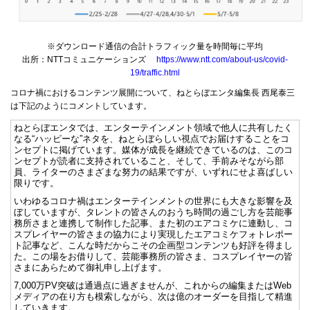
※ダウンロード通信の合計トラフィック量を時間毎に平均
出所：NTTコミュニケーションズ
https://www.ntt.com/about-us/covid-
19/traffic.html
コロナ禍におけるコンテンツ展開について、ねとらぼエンタ編集長 西尾泰三
は下記のようにコメントしています。
ねとらぼエンタでは、エンターテインメント領域で他人に共有したく
なる“ハッピーな”ネタを、ねとらぼらしい視点でお届けすることをコ
ンセプトに掲げています。媒体が成長を継続できているのは、このコ
ンセプトが読者に支持されていること、そして、手前みそながら部
員、ライターのさまざまな努力の結果ですが、いずれにせよ喜ばしい
限りです。
いわゆるコロナ禍はエンターテインメントの世界にも大きな影響を及
ぼしていますが、タレントの皆さんのおうち時間の過ごし方を芸能事
務所さまと連携して制作した記事、また初のエアコミケに連動し、コ
スプレイヤーの皆さまの協力により実現したエアコミケフォトレポー
ト記事など、こんな時だからこその企画型コンテンツも好評を得まし
た。この場をお借りして、芸能事務所の皆さま、コスプレイヤーの皆
さまにあらためて御礼申し上げます。
7,000万PV突破は通過点に過ぎませんが、これからの編集またはWeb
メディアの在り方も模索しながら、次は億のオーダーを目指して精進
していきます。