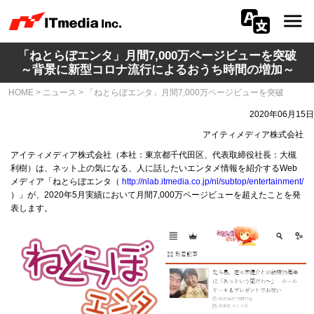
「ねとらぼエンタ」月間7,000万ページビューを突破
会社情報
～背景に新型コロナ流行によるおうち時間の増加～
HOME
>
ニュース
>
「ねとらぼエンタ」月間7,000万ページビューを突破
ニュース
2020年06月15日
IR
アイティメディア株式会社
アイティメディア株式会社（本社：東京都千代田区、代表取締役社長：大槻
サステナビリティ
利樹）は、ネット上の気になる、人に話したいエンタメ情報を紹介するWeb
メディア「ねとらぼエンタ（
http://nlab.itmedia.co.jp/nl/subtop/entertainment/
）」が、2020年5月実績において月間7,000万ページビューを超えたことを発
プライバシー
表します。
採用
メディア一覧
広告サービス