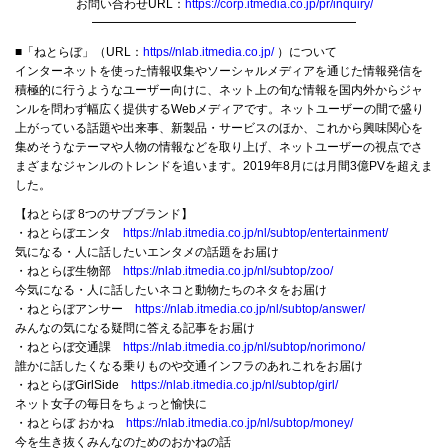
お問い合わせURL：
https://corp.itmedia.co.jp/pr/inquiry/
━━━━━━━━━━━━━━━━━━━━━━
■「ねとらぼ」（URL：
https//nlab.itmedia.co.jp/
）について
インターネットを使った情報収集やソーシャルメディアを通じた情報発信を
積極的に行うようなユーザー向けに、ネット上の旬な情報を国内外からジャ
ンルを問わず幅広く提供するWebメディアです。ネットユーザーの間で盛り
上がっている話題や出来事、新製品・サービスのほか、これから興味関心を
集めそうなテーマや人物の情報などを取り上げ、ネットユーザーの視点でさ
まざまなジャンルのトレンドを追います。2019年8月には月間3億PVを超えま
した。
【ねとらぼ 8つのサブブランド】
・ねとらぼエンタ
https://nlab.itmedia.co.jp/nl/subtop/entertainment/
気になる・人に話したいエンタメの話題をお届け
・ねとらぼ生物部
https://nlab.itmedia.co.jp/nl/subtop/zoo/
今気になる・人に話したいネコと動物たちのネタをお届け
・ねとらぼアンサー
https://nlab.itmedia.co.jp/nl/subtop/answer/
みんなの気になる疑問に答える記事をお届け
・ねとらぼ交通課
https://nlab.itmedia.co.jp/nl/subtop/norimono/
誰かに話したくなる乗りものや交通インフラのあれこれをお届け
・ねとらぼGirlSide
https://nlab.itmedia.co.jp/nl/subtop/girl/
ネット女子の毎日をちょっと愉快に
・ねとらぼ おかね
https://nlab.itmedia.co.jp/nl/subtop/money/
今を生き抜くみんなのためのおかねの話