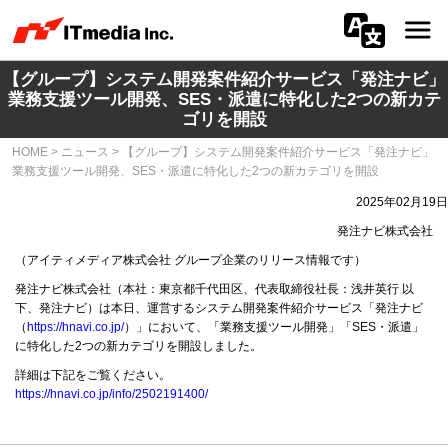
【グループ】システム開発案件紹介サービス「発注ナビ」
会社情報
業務支援ツール開発、SES・派遣に特化した2つの新カテ
ゴリを開設
ニュース
HOME
>
ニュース
>
【グループ】システム開発案件紹介サービス「発注ナビ」
業務支援ツール開発、SES・派遣に特化した2つの新カテゴリを開設
IR
2025年02月19日
サステナビリティ
発注ナビ株式会社
（アイティメディア株式会社 グループ企業のリリース情報です）
プライバシー
発注ナビ株式会社（本社：東京都千代田区、代表取締役社長：浅井英行 以
下、発注ナビ）は本日、運営するシステム開発案件紹介サービス「発注ナビ
（
https://hnavi.co.jp/
）」において、「業務支援ツール開発」「SES・派遣」
採用
に特化した2つの新カテゴリを開設しました。
詳細は下記をご覧ください。
メディア一覧
https://hnavi.co.jp/info/2502191400/
広告サービス