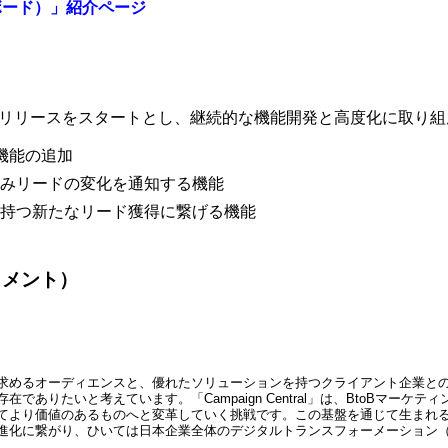
シュボード）」紹介ページ
シュボードリリースをスタートとし、継続的な機能開発と高度化に取り
した機能の追加
みリードの変化を通知する機能
持つ新たなリード獲得に繋げる機能
コメント）
求めるオーディエンスと、優れたソリューションを持つクライアント企業と
在でありたいと考えています。「Campaign Central」は、BtoBマ
てより価値のあるものへと変革していく挑戦です。この基盤を通じて生まれ
進化に繋がり、ひいては日本企業全体のデジタルトランスフォーメーション（