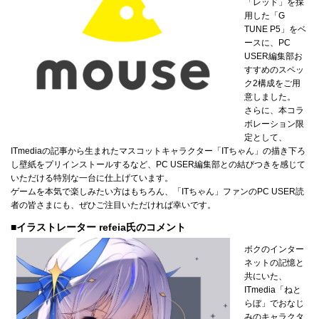
「レッド」を採
用した「G
TUNE P5」をベ
ースに、PC
USER編集部お
すすめのスペッ
ク2構成をご用
意しました。
さらに、本コラ
ボレーション限
定として、
ITmediaの記事から生まれたマスコットキャラクター「ITちゃん」の描き下ろ
し壁紙をプリインストールするなど、PC USER編集部との結びつきを感じて
いただける特別な一台に仕上げています。
ゲームを本気で楽しみたい方はもちろん、「ITちゃん」ファンのPC USER読
者の皆さまにも、ぜひご注目いただければ幸いです。
■イラストレーター refeia氏のコメント
ボクのインター
ネットの記憶と
共にいた、
ITmedia「ねと
らぼ」でおなじ
みのキャラクタ