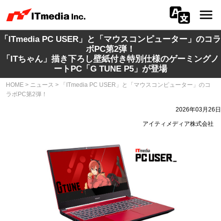
「ITmedia PC USER」と「マウスコンピューター」のコラ
会社情報
ボPC第2弾！
「ITちゃん」描き下ろし壁紙付き特別仕様のゲーミングノ
ニュース
ートPC「G TUNE P5」が登場
HOME
>
ニュース
>
「ITmedia PC USER」と「マウスコンピューター」のコ
IR
ラボPC第2弾！
2026年03月26日
サステナビリティ
アイティメディア株式会社
プライバシー
採用
メディア一覧
広告サービス