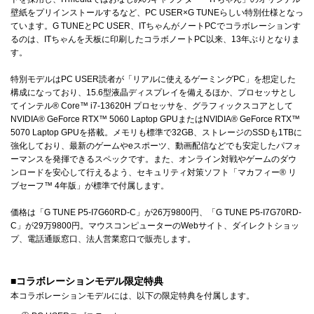
壁紙をプリインストールするなど、PC USER×G TUNEらしい特別仕様となっ
ています。G TUNEとPC USER、ITちゃんがノートPCでコラボレーションす
るのは、ITちゃんを天板に印刷したコラボノートPC以来、13年ぶりとなりま
す。
特別モデルはPC USER読者が「リアルに使えるゲーミングPC」を想定した
構成になっており、15.6型液晶ディスプレイを備えるほか、プロセッサとし
てインテル® Core™ i7-13620H プロセッサを、グラフィックスコアとして
NVIDIA® GeForce RTX™ 5060 Laptop GPUまたはNVIDIA® GeForce RTX™
5070 Laptop GPUを搭載。メモリも標準で32GB、ストレージのSSDも1TBに
強化しており、最新のゲームやeスポーツ、動画配信などでも安定したパフォ
ーマンスを発揮できるスペックです。また、オンライン対戦やゲームのダウ
ンロードを安心して行えるよう、セキュリティ対策ソフト「マカフィー® リ
ブセーフ™ 4年版」が標準で付属します。
価格は「G TUNE P5-I7G60RD-C」が26万9800円、「G TUNE P5-I7G70RD-
C」が29万9800円。マウスコンピューターのWebサイト、ダイレクトショッ
プ、電話通販窓口、法人営業窓口で販売します。
■コラボレーションモデル限定特典
本コラボレーションモデルには、以下の限定特典を付属します。