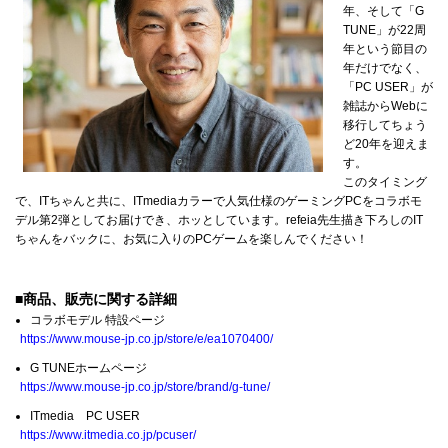
年、そして「G
TUNE」が22周
年という節目の
年だけでなく、
「PC USER」が
雑誌からWebに
移行してちょう
ど20年を迎えま
す。
このタイミング
で、ITちゃんと共に、ITmediaカラーで人気仕様のゲーミングPCをコラボモ
デル第2弾としてお届けでき、ホッとしています。refeia先生描き下ろしのIT
ちゃんをバックに、お気に入りのPCゲームを楽しんでください！
■商品、販売に関する詳細
コラボモデル 特設ページ
https://www.mouse-jp.co.jp/store/e/ea1070400/
G TUNEホームページ
https://www.mouse-jp.co.jp/store/brand/g-tune/
ITmedia PC USER
https://www.itmedia.co.jp/pcuser/