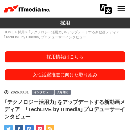
採用
会社情報
HOME
>
採用
> 「テクノロジー活用力」をアップデートする新動画メディア
「TechLIVE by ITmedia」プロデューサーインタビュー
ニュース
IR
採用情報はこちら
サステナビリティ
女性活躍推進に向けた取り組み
プライバシー
2026.03.31
インタビュー
人を知る
採用
「テクノロジー活用力」をアップデートする新動画メ
ディア 「TechLIVE by ITmedia」プロデューサーイ
メディア一覧
ンタビュー
広告サービス