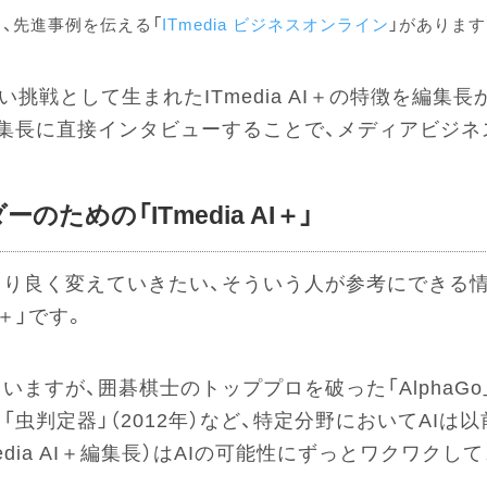
、先進事例を伝える「
ITmedia ビジネスオンライン
」があります
い挑戦として生まれたITmedia AI＋の特徴を編
集長に直接インタビューすることで、メディアビジネ
ための「ITmedia AI＋」
より良く変えていきたい、そういう人が参考にできる
I＋」です。
ますが、囲碁棋士のトッププロを破った「AlphaGo」（
虫判定器」（2012年）など、特定分野においてAI
edia AI＋編集長）はAIの可能性にずっとワクワクし