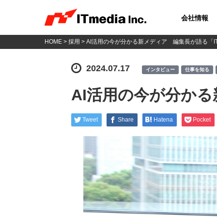
会社情報
HOME
>
採用
> AI活用の今が分かる新メディア 編集長が語る「ITme
2024.07.17
インタビュー
仕事を知る
AI活用の今が分かる新
Tweet
Share
Hatena
Pocket