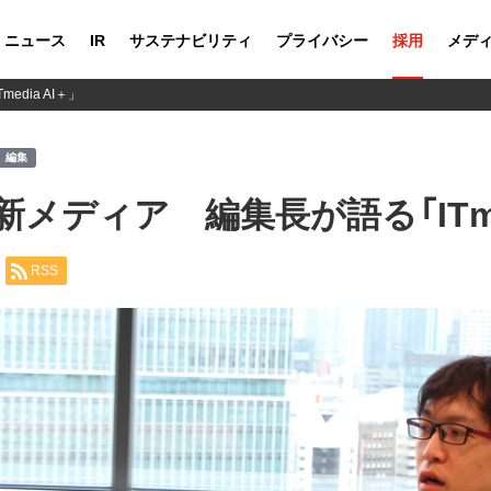
ニュース
IR
サステナビリティ
プライバシー
採用
メデ
dia AI＋」
編集
メディア 編集長が語る「ITmed
RSS