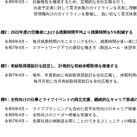
令和5年4月～ 妊娠報告を徹底するため、定期的な全社広報を行う。
出産予定者に対して育児休業のガイドラインを共有し理解を
管理職向けのガイドラインを整備し、負い目なく育児休業を取
目標2：2022年度の労働者における残業時間平均より残業時間を5％削減する
令和6年4月～ 毎月残業時間のモニタリングを行い、残業時間が多い者に
令和7年4月～ スマートワーク下での適切な働き方（勤怠ルール・休憩等
目標3：有給取得奨励日を設定し、計画的な有給休暇取得を推進する
令和7年4月～ 毎年、年度初めに有給取得奨励日を全社広報し、休暇利用
毎月月初に当月有給取得奨励日を全社広報する。
目標4：女性向けの仕事とライフイベントの両立支援、継続的なキャリア形成
令和5年4月～ ライフプランニングも含めた若手女性向けのキャリア研修
令和5年4月～ 女性向けのリーダー研修を実施する。
令和7年4月～ 先輩社員の体験談を聞くことのできるコミュニティの構築