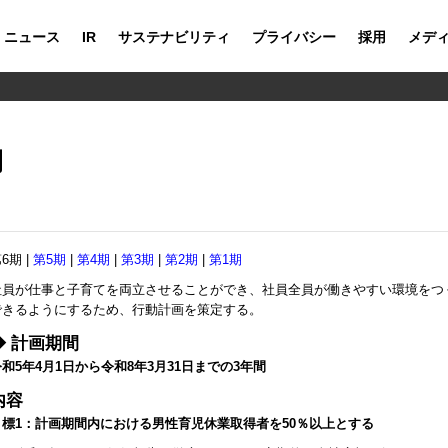
ニュース
IR
サステナビリティ
プライバシー
採用
メデ
期
6期
|
第5期
|
第4期
|
第3期
|
第2期
|
第1期
社員が仕事と子育てを両立させることができ、社員全員が働きやすい環境をつ
できるようにするため、行動計画を策定する。
◆ 計画期間
令和5年4月1日から令和8年3月31日までの3年間
内容
目標1：計画期間内における男性育児休業取得者を50％以上とする