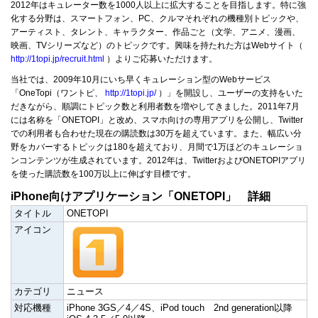
2012年はキュレーター数を1000人以上に拡大することを目指します。特に強
化する分野は、スマートフォン、PC、クルマそれぞれの機種別トピックや、
アーティスト、タレント、キャラクター、作品ごと（文学、アニメ、漫画、
映画、TVシリーズなど）のトピックです。興味を持たれた方はWebサイト（
http://1topi.jp/recruit.html
）よりご応募いただけます。
当社では、2009年10月にいち早くキュレーション型のWebサービス
「OneTopi（ワントピ、
http://1topi.jp/
）」を開設し、ユーザーの支持をいた
だきながら、順調にトピック数と利用者数を増やしてきました。2011年7月
には名称を「ONETOPI」と改め、スマホ向けの専用アプリを公開し、Twitter
での利用者も合わせた現在の購読数は30万を超えています。また、幅広い分
野をカバーするトピックは180を超えており、月間で1万ほどのキュレーショ
ンコンテンツが生成されています。2012年は、TwitterおよびONETOPIアプリ
を使った購読数を100万以上に伸ばす目標です。
iPhone向けアプリケーション「ONETOPI」 詳細
タイトル
ONETOPI
アイコン
カテゴリ
ニュース
対応機種
iPhone 3GS／4／4S、iPod touch 2nd generation以降