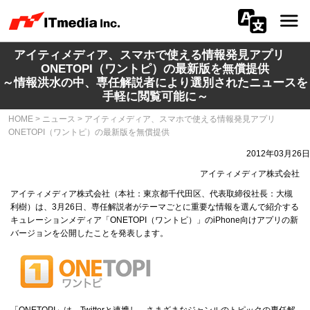
アイティメディア、スマホで使える情報発見アプリ
会社情報
ONETOPI（ワントピ）の最新版を無償提供
～情報洪水の中、専任解説者により選別されたニュースを
ニュース
手軽に閲覧可能に～
HOME
>
ニュース
>
アイティメディア、スマホで使える情報発見アプリ
IR
ONETOPI（ワントピ）の最新版を無償提供
2012年03月26日
サステナビリティ
アイティメディア株式会社
プライバシー
アイティメディア株式会社（本社：東京都千代田区、代表取締役社長：大槻
利樹）は、3月26日、専任解説者がテーマごとに重要な情報を選んで紹介する
キュレーションメディア「ONETOPI（ワントピ）」のiPhone向けアプリの新
採用
バージョンを公開したことを発表します。
メディア一覧
広告サービス
「ONETOPI」は、Twitterと連携し、さまざまなジャンルのトピックの専任解