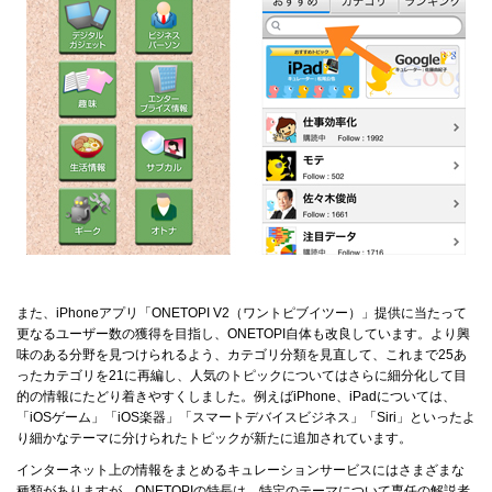
また、iPhoneアプリ「ONETOPI V2（ワントピブイツー）」提供に当たって
更なるユーザー数の獲得を目指し、ONETOPI自体も改良しています。より興
味のある分野を見つけられるよう、カテゴリ分類を見直して、これまで25あ
ったカテゴリを21に再編し、人気のトピックについてはさらに細分化して目
的の情報にたどり着きやすくしました。例えばiPhone、iPadについては、
「iOSゲーム」「iOS楽器」「スマートデバイスビジネス」「Siri」といったよ
り細かなテーマに分けられたトピックが新たに追加されています。
インターネット上の情報をまとめるキュレーションサービスにはさまざまな
種類がありますが、ONETOPIの特長は、特定のテーマについて専任の解説者