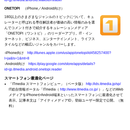
ONETOPI
（iPhone／Android向け）
180以上のさまざまなジャンルのトピックについて、キュ
レーターと呼ばれる専任解説者が価値の高い情報のみを選
んでコメント付きで紹介するキュレーションメディア
「ONETOPI（ワントピ）」のリーダーアプリ。IT・イン
ターネット、ビジネス、エンターテインメント、ライフス
タイルなどの幅広いジャンルをカバーします。
‐iPhone向け
http://itunes.apple.com/us/app/onetopi/id458257400?
l=ja&ls=1&mt=8
‐Android向け
https://play.google.com/store/apps/details?
id=jp.itmedia.android.onetopi.reader
スマートフォン最適化ページ
「ITmedia スマートフォンビュー」（ベータ版）
http://ids.itmedia.jp/sp/
IT総合情報ポータル「ITmedia（
http://www.itmedia.co.jp/
）」などのWeb
メディアをiPhoneやAndroid端末といったスマートフォンに最適化させて
表示。記事本文は「アイティメディアID」登録ユーザー限定で公開。（無
料）