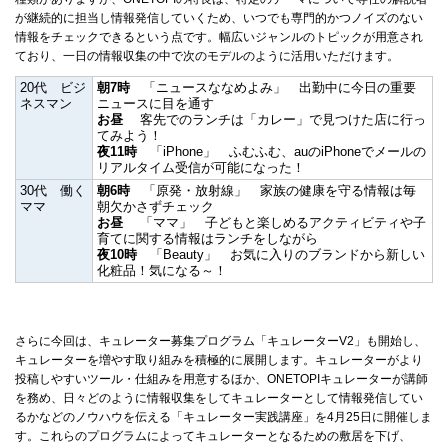
が継続的に担当し情報発信していくため、いつでも専門的かつノイズのない
情報をチェックできるという点です。幅広いジャンルのトピックが用意され
ており、一日の情報収集の中で次のモデルのように活用いただけます。
20代 ビジ
朝7時
「ニュースななめよみ」 出勤中に今日の重要
ネスマン
ニュースに目を通す
お昼
客先でのランチは「カレー」で見つけた店に行っ
てみよう！
夜11時
「iPhone」 ふむふむ、auのiPhoneでメールの
リアルタイム受信が可能になった！
30代 働く
朝6時
「原発・放射線」 家族の健康を守る情報は毎
ママ
朝欠かさずチェック
お昼
「ママ」 子どもと楽しめるアクティビティや子
育てに関する情報はランチをしながら
夜10時
「Beauty」 お気に入りのブランドから新しい
化粧品！気になる～！
さらに今回は、キュレーター募集プログラム「キュレーターV2」も開始し、
キュレーターを増やす取り組みを積極的に展開します。キュレーターがより
投稿しやすいツール・仕組みを用意するほか、ONETOPIキュレーターが講師
を務め、日々どのように情報収集をしてキュレーターとして情報発信してい
るかなどのノウハウを伝える「キュレーター実践講座」を4月25日に開催しま
す。これらのプログラムによってキュレーターとなるための敷居を下げ、