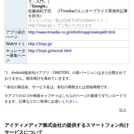
ス」入門』）
「Google」
佐藤由紀子氏 （ITmediaのエンタープライズ系海外記事
を担当）
※トピックの一覧はONETOPIのWebサイト（
http://1topi.jp/
）でご覧いただけます
アプリ紹介
http://www.itmedia.co.jp/info/itmapp/onetopidl.html
ページ
Webサイト
http://1topi.jp/
キュレータ
http://1topi.jp/recruit.html
ー募集ペー
ジ
*1
Android端末向けアプリ「ONETOPI」の新バージョンはまだ公開されて
おりません。順次検討を進めていきます。
* 各社の製品名、サービス名は、各社の商標または登録商標です。
※アプリのロゴや画面キャプチャは
こちら
のページの最後でダウンロードで
きます。記事などのご執筆にお使いください。
以上
アイティメディア株式会社の提供するスマートフォン向け
サービスについて