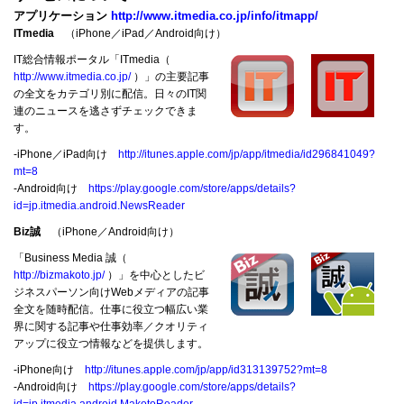
アプリケーション
http://www.itmedia.co.jp/info/itmapp/
ITmedia
（iPhone／iPad／Android向け）
IT総合情報ポータル「ITmedia（
http://www.itmedia.co.jp/
）」の主要記事
の全文をカテゴリ別に配信。日々のIT関
連のニュースを逃さずチェックできま
す。
‐iPhone／iPad向け
http://itunes.apple.com/jp/app/itmedia/id296841049?
mt=8
‐Android向け
https://play.google.com/store/apps/details?
id=jp.itmedia.android.NewsReader
Biz誠
（iPhone／Android向け）
「Business Media 誠（
http://bizmakoto.jp/
）」を中心としたビ
ジネスパーソン向けWebメディアの記事
全文を随時配信。仕事に役立つ幅広い業
界に関する記事や仕事効率／クオリティ
アップに役立つ情報などを提供します。
‐iPhone向け
http://itunes.apple.com/jp/app/id313139752?mt=8
‐Android向け
https://play.google.com/store/apps/details?
id=jp.itmedia.android.MakotoReader