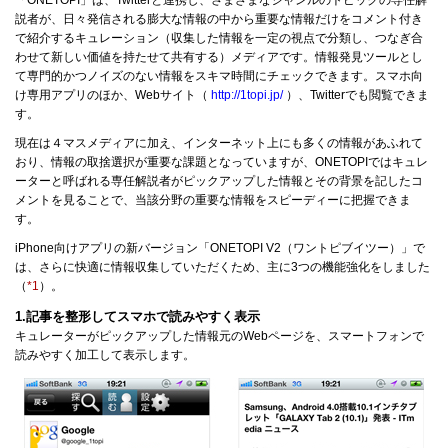
説者が、日々発信される膨大な情報の中から重要な情報だけをコメント付き
で紹介するキュレーション（収集した情報を一定の視点で分類し、つなぎ合
わせて新しい価値を持たせて共有する）メディアです。情報発見ツールとし
て専門的かつノイズのない情報をスキマ時間にチェックできます。スマホ向
け専用アプリのほか、Webサイト（
http://1topi.jp/
）、Twitterでも閲覧できま
す。
現在は４マスメディアに加え、インターネット上にも多くの情報があふれて
おり、情報の取捨選択が重要な課題となっていますが、ONETOPIではキュレ
ーターと呼ばれる専任解説者がピックアップした情報とその背景を記したコ
メントを見ることで、当該分野の重要な情報をスピーディーに把握できま
す。
iPhone向けアプリの新バージョン「ONETOPI V2（ワントピブイツー）」で
は、さらに快適に情報収集していただくため、主に3つの機能強化をしました
（
*1
）。
1.記事を整形してスマホで読みやすく表示
キュレーターがピックアップした情報元のWebページを、スマートフォンで
読みやすく加工して表示します。