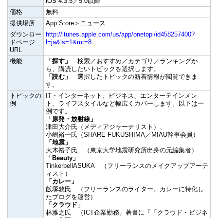
iOS 4.3.5／5.0以降
価格
無料
提供場所
App Store＞ニュース
ダウンロー
http://itunes.apple.com/us/app/onetopi/id458257400?
ドページ
l=ja&ls=1&mt=8
URL
機能
「探す」
検索／おすすめ／カテゴリ／ランキングか
ら、購読したいトピックを選択します。
「読む」
選択したトピックの新着情報が閲覧できま
す。
トピックの
IT・インターネット、ビジネス、エンターテインメン
例
ト、ライフスタイルなど幅広くカバーします。以下は一
例です。
「原発・放射線」
津田大介氏（メディアジャーナリスト）、
小嶋裕一氏（SHARE FUKUSHIMA／MIAU幹事会員）
「地震」
大木裕子氏 （東京大学地震研究所出身の元編集者）
「Beauty」
TinkerbellASUKA （フリーランスのメイクアップアーテ
ィスト）
「カレー」
飯塚敦氏 （フリーランスのライター。カレーに特化し
たブログを運営）
「クラウド」
林雅之氏 （ICT企業勤務。著書に『「クラウド・ビジネ