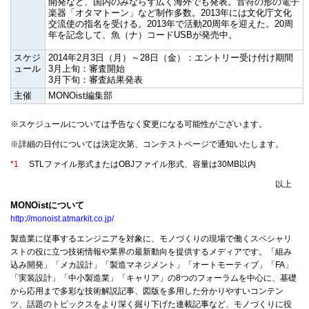
開発など、国内のみならず広く海外でも発表。音符の形の電子
楽器「オタマトーン」など制作多数。2013年には文化庁文化
交流使の指名を受ける。2013年で活動20周年を迎えた。20周
年を記念して、魚（ナ）コードUSBが発売中。
スケジ
2014年2月3日（月）～28日（金）：エントリー受け付け期間
ュール
3月上旬：審査開始
3月下旬：審査結果発表
主催
MONOist編集部
※スケジュールについては予告なく変更になる可能性がございます。
※詳細の日付については決定次第、コンテストページで通知いたします。
*1
STLファイル形式またはOBJファイル形式、容量は30MB以内
以上
MONOistについて
http://monoist.atmarkit.co.jp/
製造業に従事するエンジニアを対象に、モノづくりの現場で働くスペシャリ
ストの役に立つ技術情報や業界の最新動向を提供するメディアです。「組み
込み開発」「メカ設計」「製造マネジメント」「オートモーティブ」「FA」
「実装設計」「中小製造業」「キャリア」の8つのフォーラムを中心に、基礎
から応用まで多彩な技術解説記事、図版を多用した分かりやすいコンテン
ツ、話題のトピックスをより深く掘り下げた連載記事など、モノづくりに役