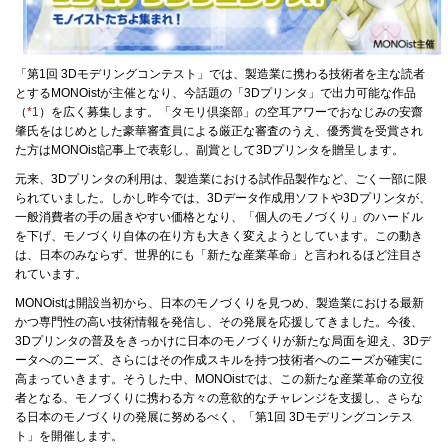
「第1回 3Dモデリングコンテスト」では、製造業に携わる技術者を主な読者
とするMONOistが主催となり、今話題の「3Dプリンタ」で出力可能な作品
（
*1
）を広く募集します。「タモリ倶楽部」の空耳アワーでおなじみの安齋
肇氏をはじめとした豪華審査員による厳正な審査のうえ、優秀賞を受賞され
た方はMONOist記事上で表彰し、副賞として3Dプリンタを贈呈します。
元来、3Dプリンタの利用は、製造業における試作品製作など、ごく一部に限
られていました。しかし昨今では、3Dデータ作成用ソフトや3Dプリンタが、
一般消費者の手の届きやすい価格となり、「個人のモノづくり」のハードル
を下げ、モノづくり自体の在り方も大きく変えようとしています。この動き
は、日本のみならず、世界的にも「新たな産業革命」と言われるほど注目さ
れています。
MONOistは開設当初から、日本のモノづくりを見つめ、製造業における最新
かつ専門性の高い技術情報を発信し、その発展を応援してきました。今後、
3Dプリンタの普及をきっかけに日本のモノづくりが新たな局面を迎え、3Dデ
ータへのニーズ、さらにはその作成スキルを持つ技術者へのニーズが確実に
高まっていきます。そうした中、MONOistでは、この新たな産業革命の立役
者となる、モノづくりに携わる方々の意欲的なチャレンジを支援し、さらな
る日本のモノづくりの発展に努めるべく、「第1回 3Dモデリングコンテス
ト」を開催します。