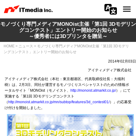
モノづくり専門メディアMONOist主催「第1回 3Dモデリン
会社情報
グコンテスト」エントリー開始のお知らせ
～優秀者には3Dプリンタを贈呈～
ニュース
HOME
>
ニュース
>
モノづくり専門メディアMONOist主催「第1回 3Dモデリ
ングコンテスト」エントリー開始のお知らせ
IR
2014年02月03日
サステナビリティ
アイティメディア株式会社
アイティメディア株式会社（本社：東京都港区、代表取締役社長：大槻利
樹）は、2月3日、同社が運営するモノづくりスペシャリストのための情報ポ
プライバシー
ータルサイト「MONOist（モノイスト、
http://monoist.atmarkit.co.jp/
）」にて
実施する「第1回 3Dモデリングコンテスト
採用
（
http://monoist.atmarkit.co.jp/mn/subtop/features/3d_contest01/
）」の応募受
け付けを開始しました。
メディア一覧
広告サービス