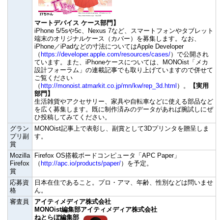
マートデバイス ケース部門】
iPhone 5/5sや5c、Nexus 7など、スマートフォンやタブレット
端末のオリジナルケース（カバー）を募集します。なお、
iPhone／iPadなどの寸法についてはApple Developer
（
https://developer.apple.com/resources/cases/
）で公開され
ています。また、iPhoneケースについては、MONOist「メカ
設計フォーラム」の連載記事でも取り上げていますので併せて
ご覧ください
（
http://monoist.atmarkit.co.jp/mn/kw/rep_3d.html
）。
【実用
部門】
生活雑貨やアクセサリー、家具や自転車などに使える部品など
を広く募集します。既に制作済みのデータがあれば腕試しにぜ
ひ投稿してみてください。
グラン
MONOist記事上で表彰し、副賞として3Dプリンタを贈呈しま
プリ副
す。
賞
Mozilla
Firefox OS搭載ボードコンピュータ「APC Paper」
Firefox
（
http://apc.io/products/paper/
）を予定。
賞
応募資
日本在住であること。プロ・アマ、年齢、性別などは問いませ
格
ん。
審査員
アイティメディア株式会社
MONOist編集部
アイティメディア株式会社
ねとらぼ編集部