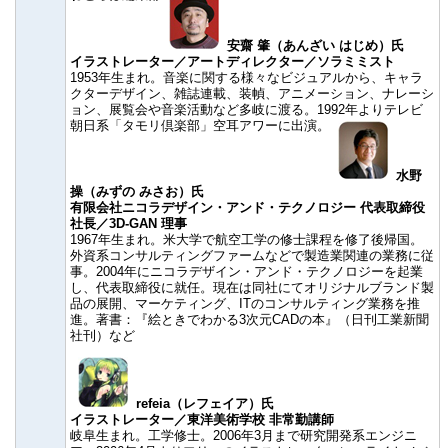
安齋 肇（あんざい はじめ）氏
イラストレーター／アートディレクター／ソラミミスト
1953年生まれ。音楽に関する様々なビジュアルから、キャラ
クターデザイン、雑誌連載、装幀、アニメーション、ナレーシ
ョン、展覧会や音楽活動など多岐に渡る。1992年よりテレビ
朝日系「タモリ倶楽部」空耳アワーに出演。
水野
操（みずの みさお）氏
有限会社ニコラデザイン・アンド・テクノロジー 代表取締役
社長／3D-GAN 理事
1967年生まれ。米大学で航空工学の修士課程を修了後帰国。
外資系コンサルティングファームなどで製造業関連の業務に従
事。2004年にニコラデザイン・アンド・テクノロジーを起業
し、代表取締役に就任。現在は同社にてオリジナルブランド製
品の展開、マーケティング、ITのコンサルティング業務を推
進。著書：『絵ときでわかる3次元CADの本』（日刊工業新聞
社刊）など
refeia（レフェイア）氏
イラストレーター／東洋美術学校 非常勤講師
岐阜生まれ。工学修士。2006年3月まで研究開発系エンジニ