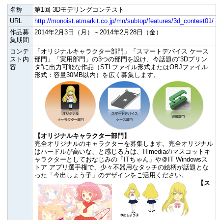
名称
第1回 3Dモデリングコンテスト
URL
http://monoist.atmarkit.co.jp/mn/subtop/features/3d_contest01/
作品募
2014年2月3日（月）～2014年2月28日（金）
集期間
コンテ
「オリジナルキャラクター部門」「スマートデバイス ケース
スト内
部門」「実用部門」の3つの部門を設け、今話題の“3Dプリン
容
タ”に出力可能な作品（STLファイル形式またはOBJファイル
形式：容量30MB以内）を広く募集します。
【オリジナルキャラクター部門】
完全オリジナルのキャラクターを募集します。完全オリジナル
はハードルが高いな、と感じる方は、ITmediaのマスコットキ
ャラクターとしておなじみの「ITちゃん」や＠IT Windowsス
トア アプリ選手権で、少々不器用なタッチの絵柄が話題とな
った「今出しょう子」のデザインをご活用ください。
【ス