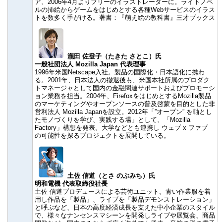
ア、2006年4月よりフリーのイラストレーターに。ライトノベ
ルの挿絵からゲームをはじめとする各種Webサービスのイラス
トを数多く手がける。著書：『萌え絵の教科書』三才ブックス
瀧田 佐登子（たきた さとこ）氏
一般社団法人 Mozilla Japan 代表理事
1996年米国Netscape入社。製品の国際化・日本語化に携わ
る。2001年、日本法人の撤退後も、米国本社所属のプロダク
トマネージャとして国内の金融関連サポートおよびプロモーシ
ョン業務を担当。2004年、FirefoxをはじめとするMozilla製品
のマーケティングやオープンソースの普及啓蒙を目的とした非
営利法人 Mozilla Japanを設立。2012年「”オープン” を軸とし
たモノづくりを学び、実践する場」として、「Mozilla
Factory」構想を発表。大学などとも連携し ウェブ x ファブ
の可能性を探るプロジェクトを展開している。
土佐 信道（とさ のぶみち）氏
明和電機 代表取締役社長
土佐 信道プロデュースによる芸術ユニット。青い作業服を着
用し作品を「製品」、ライブを「製品デモンストレーション」
と呼ぶなど、日本の高度経済成長を支えた中小企業のスタイル
で、様々なナンセンスマシーンを開発しライブや展覧会、商品