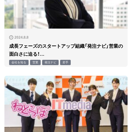
2024.8.8
成長フェーズのスタートアップ組織「発注ナビ」営業の
面白さに迫る！…
会社を知る
営業
発注ナビ
若手