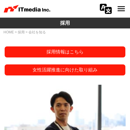
採用
会社情報
HOME
>
採用
> 会社を知る
ニュース
採用情報はこちら
IR
サステナビリティ
女性活躍推進に向けた取り組み
プライバシー
採用
メディア一覧
広告サービス