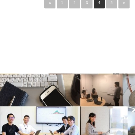
«
1
2
3
4
5
»