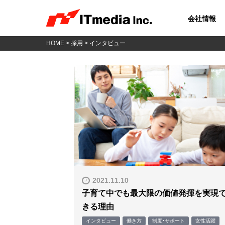
会社情報
HOME
>
採用
> インタビュー
2021.11.10
子育て中でも最大限の価値発揮を実現
きる理由
インタビュー
働き方
制度・サポート
女性活躍