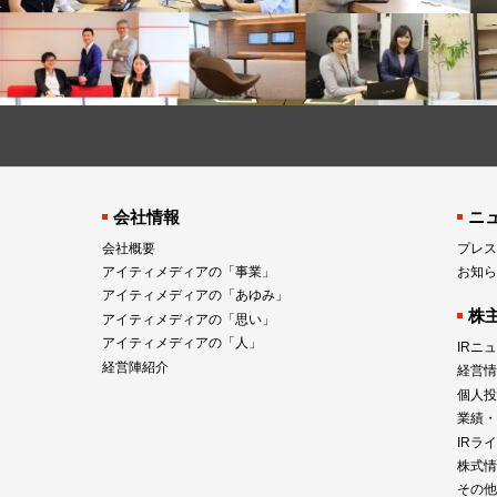
会社情報
ニ
会社概要
プレス
アイティメディアの「事業」
お知ら
アイティメディアの「あゆみ」
株
アイティメディアの「思い」
アイティメディアの「人」
IRニ
経営陣紹介
経営情
個人投
業績・
IRラ
株式情
その他