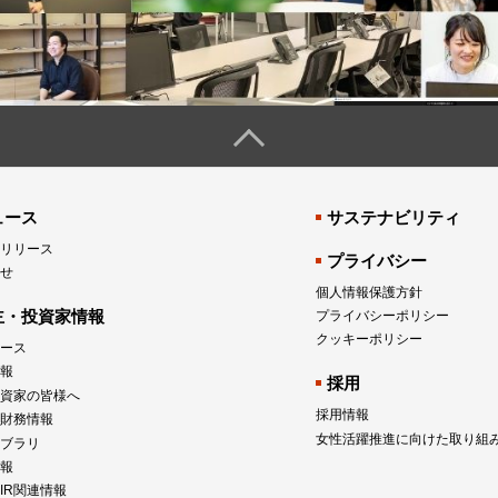
ュース
サステナビリティ
リリース
プライバシー
せ
個人情報保護方針
主・投資家情報
プライバシーポリシー
クッキーポリシー
ュース
報
採用
資家の皆様へ
採用情報
財務情報
女性活躍推進に向けた取り組
イブラリ
報
IR関連情報