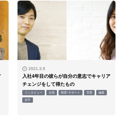
2021.3.9
ア
入社4年目の彼らが自分の意志でキャリア
チェンジをして得たもの
インタビュー
企画
制度・サポート
営業
編集
若手